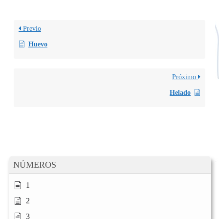
Previo
Huevo
Próximo
Helado
NÚMEROS
1
2
3