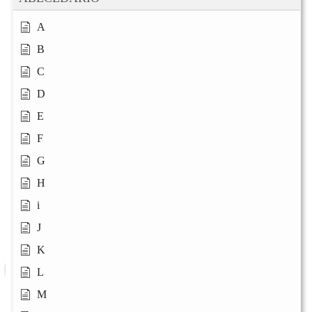
A
B
C
D
E
F
G
H
i
J
K
L
M