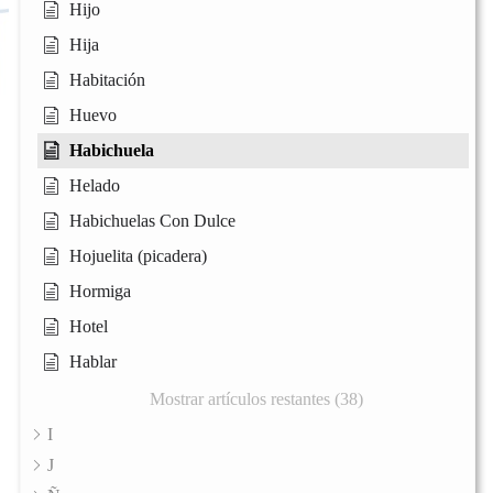
Hijo
Hija
Habitación
Huevo
Habichuela
Helado
Habichuelas Con Dulce
Hojuelita (picadera)
Hormiga
Hotel
Hablar
Mostrar artículos restantes (38)
I
J