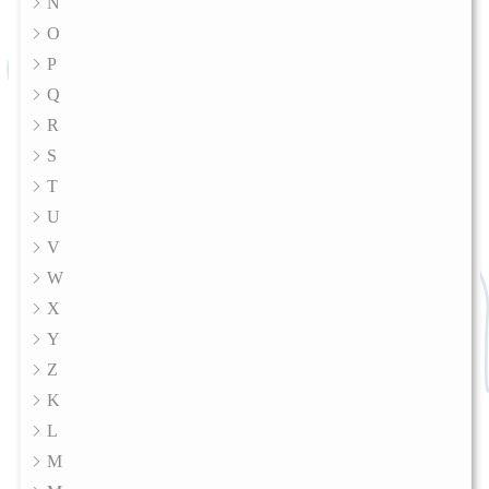
Ñ
O
P
Q
R
S
T
U
V
W
X
Y
Z
K
L
M