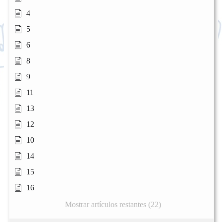
4
5
6
8
9
11
13
12
10
14
15
16
Mostrar artículos restantes (22)