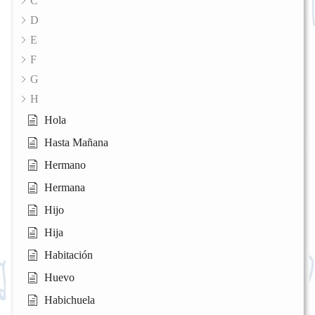
C
D
E
F
G
H
Hola
Hasta Mañana
Hermano
Hermana
Hijo
Hija
Habitación
Huevo
Habichuela