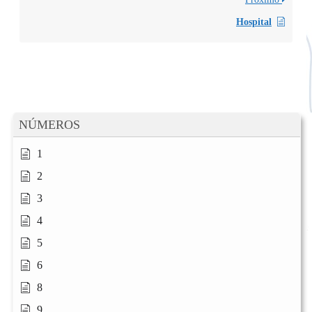
Hospital
NÚMEROS
1
2
3
4
5
6
8
9