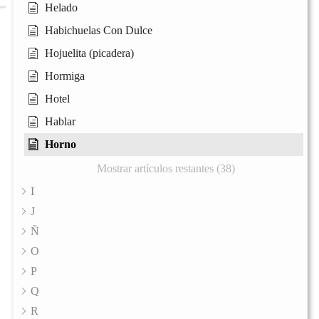
Helado
Habichuelas Con Dulce
Hojuelita (picadera)
Hormiga
Hotel
Hablar
Horno
Mostrar artículos restantes (38)
I
J
Ñ
O
P
Q
R