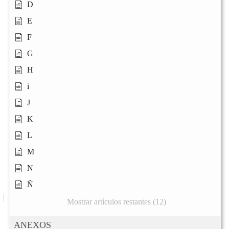
D
E
F
G
H
i
J
K
L
M
N
Ñ
Mostrar artículos restantes (12)
ANEXOS