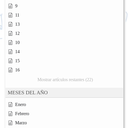
9
11
13
12
10
14
15
16
Mostrar artículos restantes (22)
MESES DEL AÑO
Enero
Febrero
Marzo