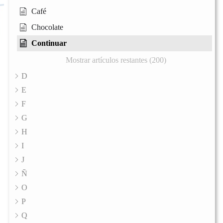
Café
Chocolate
Continuar
Mostrar artículos restantes (200)
D
E
F
G
H
I
J
Ñ
O
P
Q