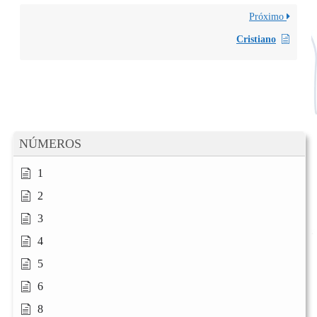
Próximo
Cristiano
NÚMEROS
1
2
3
4
5
6
8