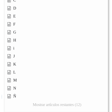
C
D
E
F
G
H
i
J
K
L
M
N
Ñ
Mostrar artículos restantes (12)