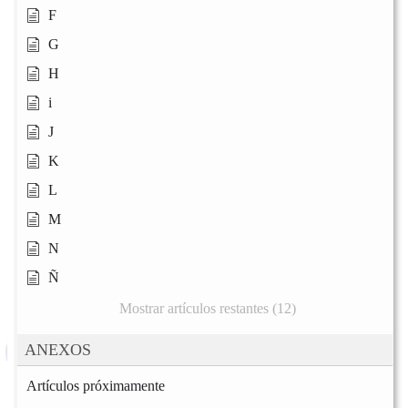
F
G
H
i
J
K
L
M
N
Ñ
Mostrar artículos restantes (12)
ANEXOS
Artículos próximamente