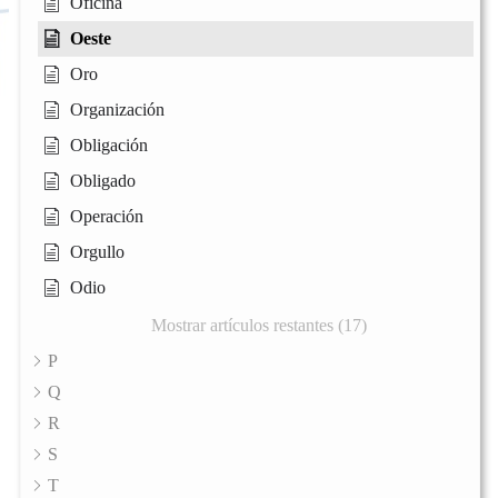
Oficina
Oeste
Oro
Organización
Obligación
Obligado
Operación
Orgullo
Odio
Mostrar artículos restantes (17)
P
Q
R
S
T