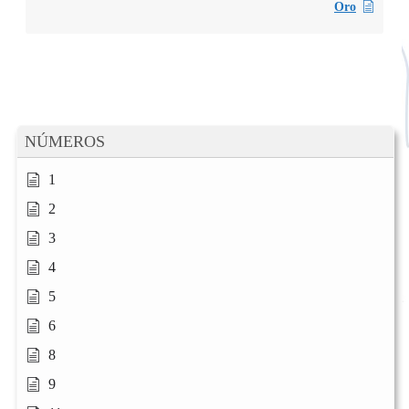
Oro
NÚMEROS
1
2
3
4
5
6
8
9