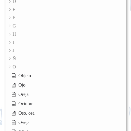
D
E
F
G
H
I
J
Ñ
O
Objeto
Ojo
Oreja
Octubre
Oso, osa
Oveja