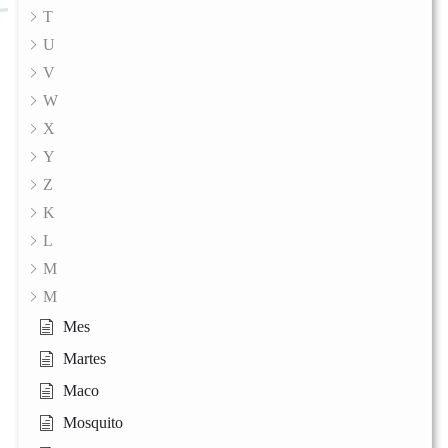
T
U
V
W
X
Y
Z
K
L
M
M
Mes
Martes
Maco
Mosquito