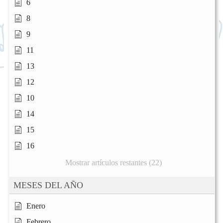
6
8
9
11
13
12
10
14
15
16
Mostrar artículos restantes (22)
MESES DEL AÑO
Enero
Febrero