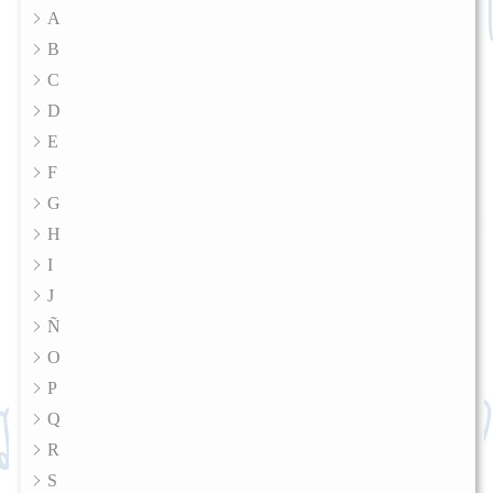
A
B
C
D
E
F
G
H
I
J
Ñ
O
P
Q
R
S