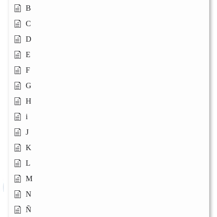
B
C
D
E
F
G
H
i
J
K
L
M
N
Ñ