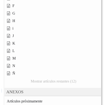
F
G
H
i
J
K
L
M
N
Ñ
Mostrar artículos restantes (12)
ANEXOS
Artículos próximamente