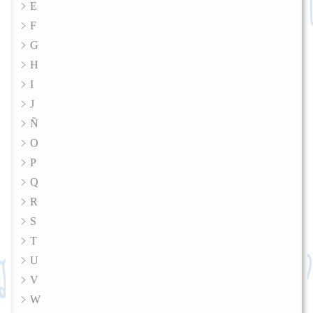
E
F
G
H
I
J
Ñ
O
P
Q
R
S
T
U
V
W