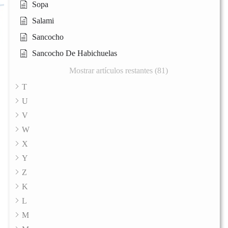
Sopa
Salami
Sancocho
Sancocho De Habichuelas
Mostrar artículos restantes (81)
T
U
V
W
X
Y
Z
K
L
M