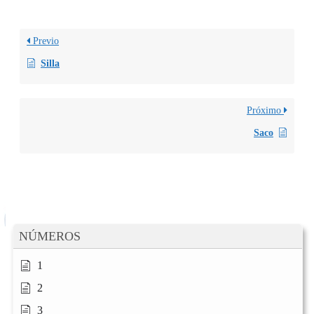
Previo
Silla
Próximo
Saco
NÚMEROS
1
2
3