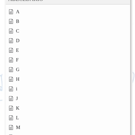
A
B
C
D
E
F
G
H
i
J
K
L
M