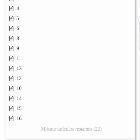
4
5
6
8
9
11
13
12
10
14
15
16
Mostrar artículos restantes (22)