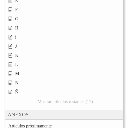
E
F
G
H
i
J
K
L
M
N
Ñ
Mostrar artículos restantes (12)
ANEXOS
Artículos próximamente