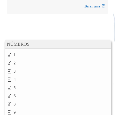
Berenjena
NÚMEROS
1
2
3
4
5
6
8
9