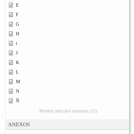
E
F
G
H
i
J
K
L
M
N
Ñ
Mostrar artículos restantes (12)
ANEXOS