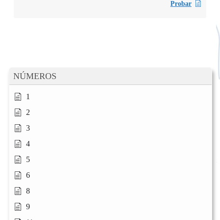
Probar
NÚMEROS
1
2
3
4
5
6
8
9