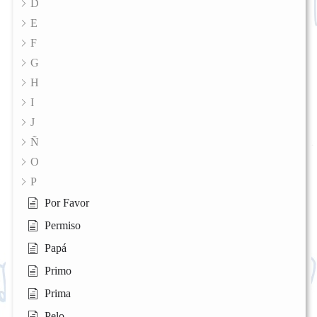
D
E
F
G
H
I
J
Ñ
O
P
Por Favor
Permiso
Papá
Primo
Prima
Pelo