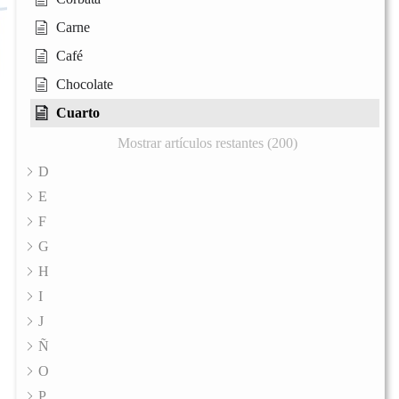
Carne
Café
Chocolate
Cuarto
Mostrar artículos restantes (200)
D
E
F
G
H
I
J
Ñ
O
P