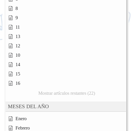
8
9
11
13
12
10
14
15
16
Mostrar artículos restantes (22)
MESES DEL AÑO
Enero
Febrero