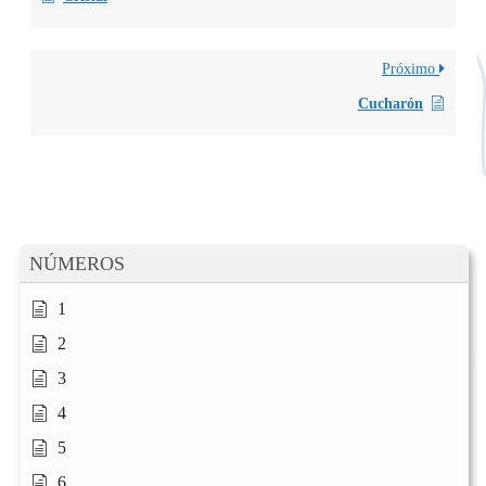
Próximo
Cucharón
NÚMEROS
1
2
3
4
5
6