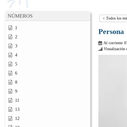
NÚMEROS
< Todos los te
1
Persona
2
Al corriente
0
3
Visualización 
4
5
6
8
9
11
13
12