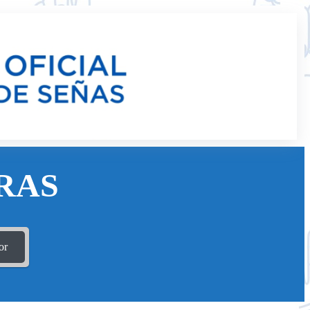
RAS
or