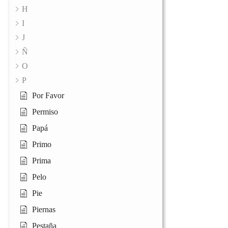
H
I
J
Ñ
O
P
Por Favor
Permiso
Papá
Primo
Prima
Pelo
Pie
Piernas
Pestaña