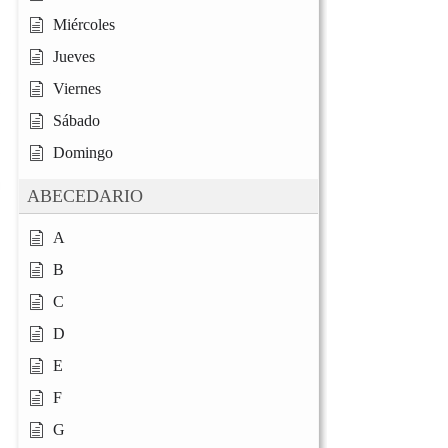
Miércoles
Jueves
Viernes
Sábado
Domingo
ABECEDARIO
A
B
C
D
E
F
G