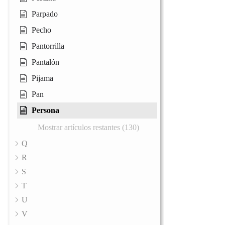
Parpado
Pecho
Pantorrilla
Pantalón
Pijama
Pan
Persona
Mostrar artículos restantes (130)
Q
R
S
T
U
V