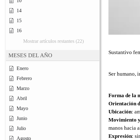
10
14
15
16
Mostrar artículos restantes (22)
Sustantivo fe
MESES DEL AÑO
Enero
Ser humano, i
Febrero
Marzo
Forma de la 
Abril
Orientación d
Mayo
Ubicación
: a
Junio
Movimiento y
manos hacia ab
Julio
Expresión
: s
Agosto