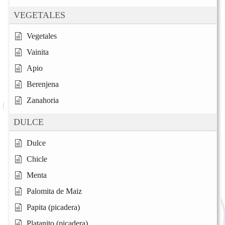
VEGETALES
Vegetales
Vainita
Apio
Berenjena
Zanahoria
DULCE
Dulce
Chicle
Menta
Palomita de Maiz
Papita (picadera)
Platanito (picadera)