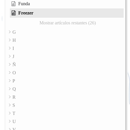
Funda
Freezer
Mostrar artículos restantes (26)
G
H
I
J
Ñ
O
P
Q
R
S
T
U
V