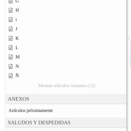
G
H
i
J
K
L
M
N
Ñ
Mostrar artículos restantes (12)
ANEXOS
Artículos próximamente
SALUDOS Y DESPEDIDAS