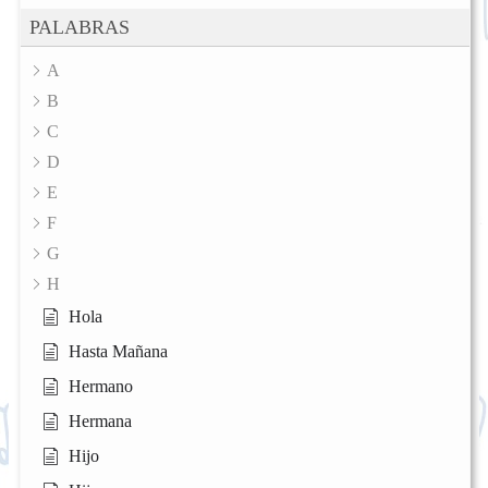
PALABRAS
A
B
C
D
E
F
G
H
Hola
Hasta Mañana
Hermano
Hermana
Hijo