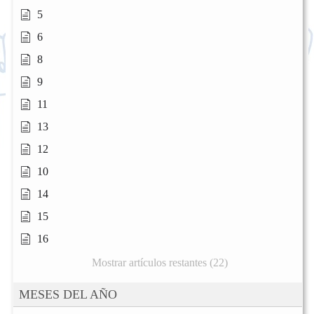
5
6
8
9
11
13
12
10
14
15
16
Mostrar artículos restantes (22)
MESES DEL AÑO