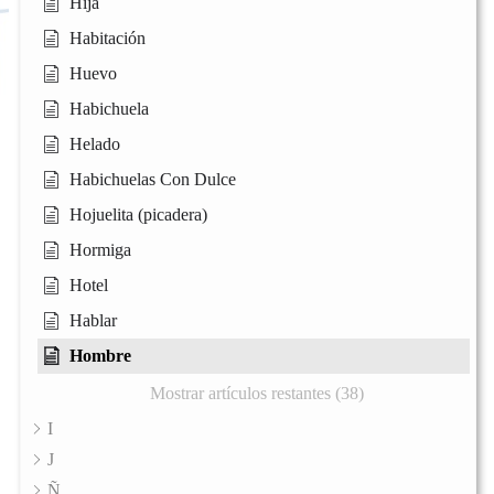
Hija
Habitación
Huevo
Habichuela
Helado
Habichuelas Con Dulce
Hojuelita (picadera)
Hormiga
Hotel
Hablar
Hombre
Mostrar artículos restantes (38)
I
J
Ñ