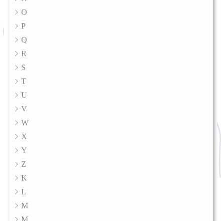
O
P
Q
R
S
T
U
V
W
X
Y
Z
K
L
M
M