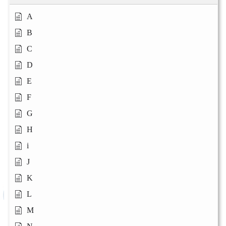
A
B
C
D
E
F
G
H
i
J
K
L
M