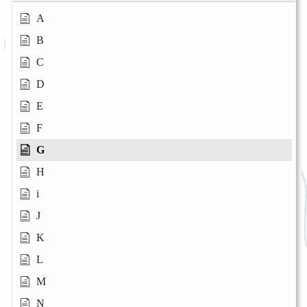
A
B
C
D
E
F
G
H
i
J
K
L
M
N