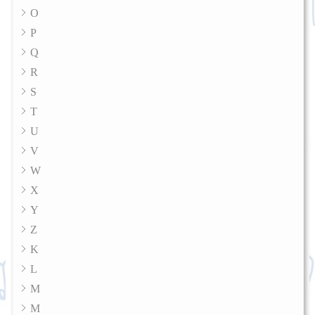
O
P
Q
R
S
T
U
V
W
X
Y
Z
K
L
M
M