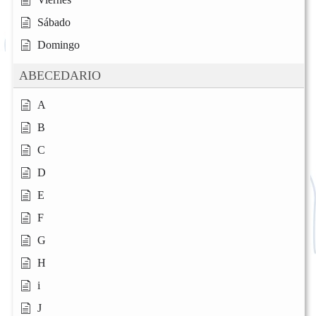
Sábado
Domingo
ABECEDARIO
A
B
C
D
E
F
G
H
i
J