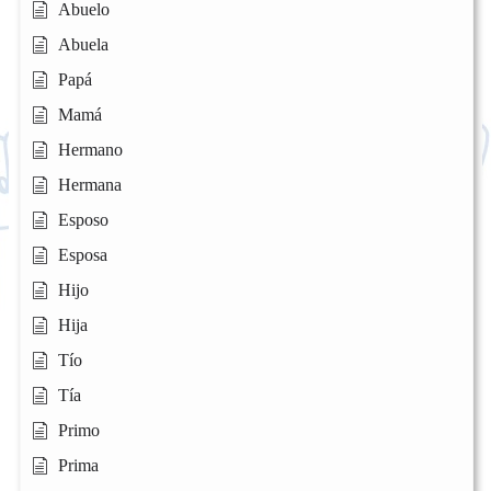
Abuelo
Abuela
Papá
Mamá
Hermano
Hermana
Esposo
Esposa
Hijo
Hija
Tío
Tía
Primo
Prima