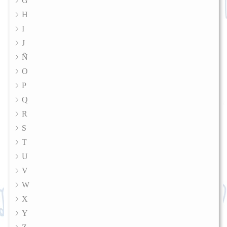
G
H
I
J
Ñ
O
P
Q
R
S
T
U
V
W
X
Y