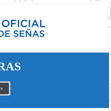
RAS
or