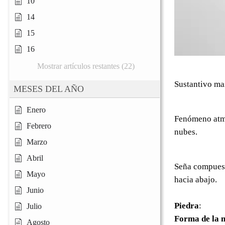
10
14
15
16
Mostrar artículos restantes (22)
Sustantivo ma
MESES DEL AÑO
Enero
Fenómeno atmo
Febrero
nubes.
Marzo
Abril
Seña compuest
Mayo
hacia abajo.
Junio
Piedra
:
Julio
Forma de la 
Agosto