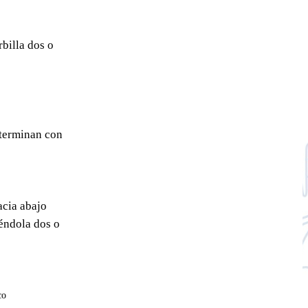
rbilla dos o
 terminan con
acia abajo
éndola dos o
co