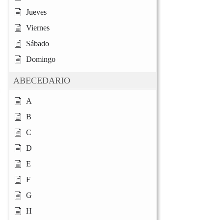
Jueves
Viernes
Sábado
Domingo
ABECEDARIO
A
B
C
D
E
F
G
H