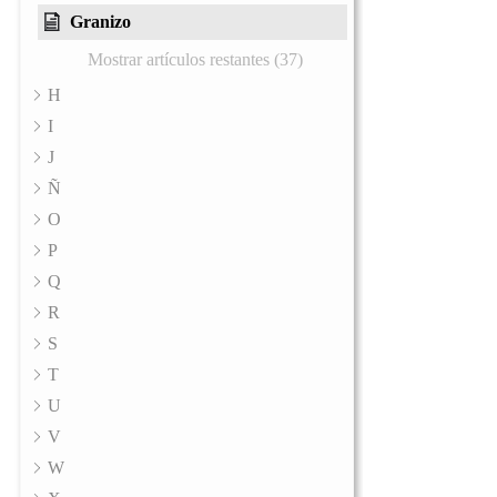
Granizo
Mostrar artículos restantes (37)
H
I
J
Ñ
O
P
Q
R
S
T
U
V
W