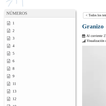
NÚMEROS
< Todos los te
1
Granizo
2
Al corriente
2
3
Visualización 
4
5
6
8
9
11
13
12