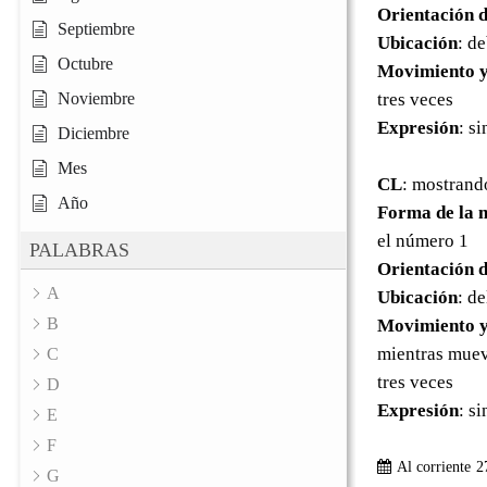
Orientación d
Septiembre
Ubicación
: de
Octubre
Movimiento y
Noviembre
tres veces
Expresión
: s
Diciembre
Mes
CL
: mostrand
Año
Forma de la 
el número 1
PALABRAS
Orientación d
A
Ubicación
: d
B
Movimiento y
mientras mueve
C
tres veces
D
Expresión
: s
E
F
Al corriente
2
G