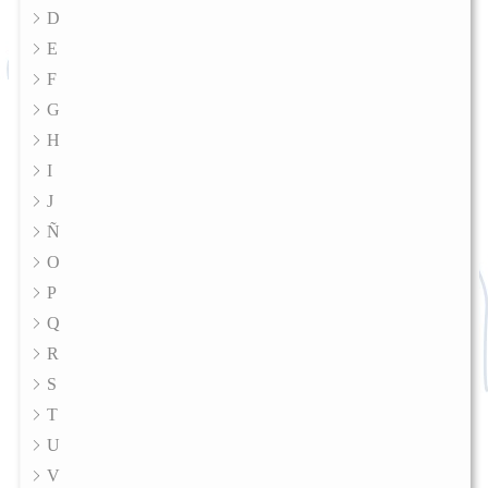
D
E
F
G
H
I
J
Ñ
O
P
Q
R
S
T
U
V