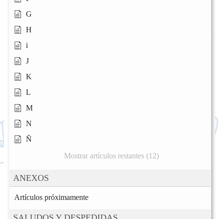
G
H
i
J
K
L
M
N
Ñ
Mostrar artículos restantes (12)
ANEXOS
Artículos próximamente
SALUDOS Y DESPEDIDAS