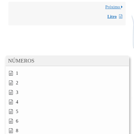
Próximo
Litro
NÚMEROS
1
2
3
4
5
6
8