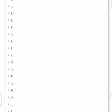
C
D
E
F
G
H
I
J
Ñ
O
P
Q
R
S
T
U