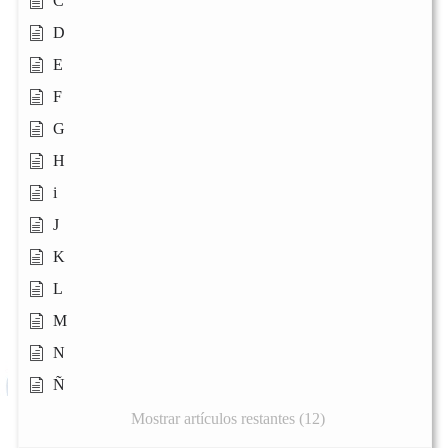
C
D
E
F
G
H
i
J
K
L
M
N
Ñ
Mostrar artículos restantes (12)