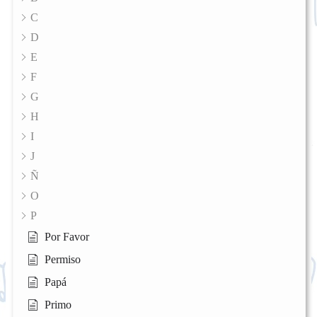
C
D
E
F
G
H
I
J
Ñ
O
P
Por Favor
Permiso
Papá
Primo