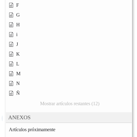
F
G
H
i
J
K
L
M
N
Ñ
Mostrar artículos restantes (12)
ANEXOS
Artículos próximamente