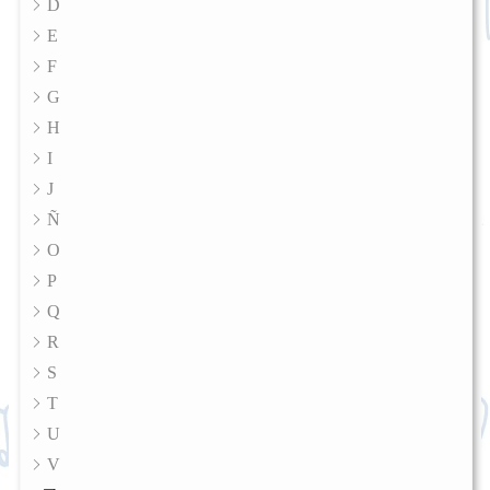
D
E
F
G
H
I
J
Ñ
O
P
Q
R
S
T
U
V