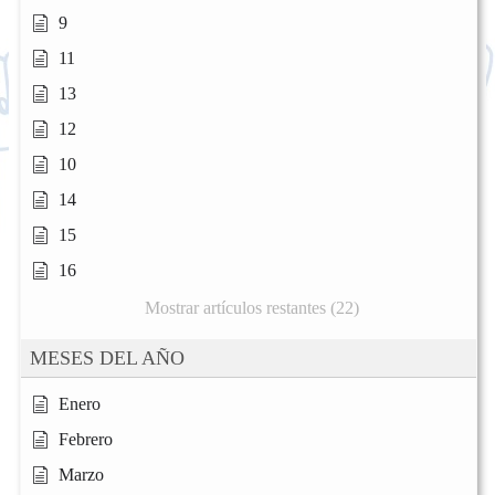
9
11
13
12
10
14
15
16
Mostrar artículos restantes (22)
MESES DEL AÑO
Enero
Febrero
Marzo