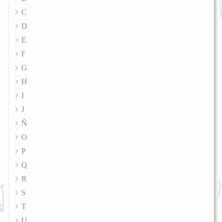
C
D
E
F
G
H
I
J
Ñ
O
P
Q
R
S
T
U