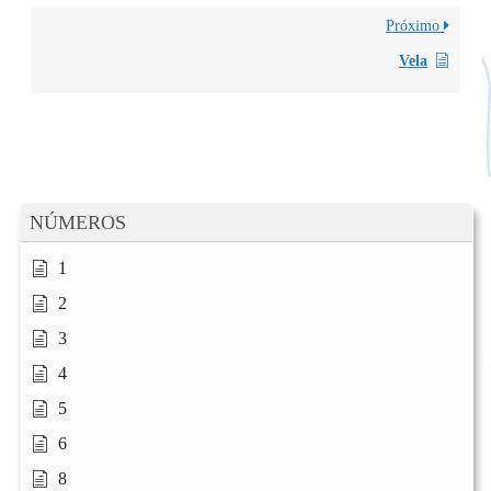
Próximo
Vela
NÚMEROS
1
2
3
4
5
6
8