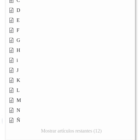
C
D
E
F
G
H
i
J
K
L
M
N
Ñ
Mostrar artículos restantes (12)