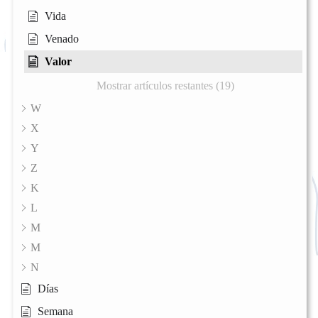
Vida
Venado
Valor
Mostrar artículos restantes (19)
W
X
Y
Z
K
L
M
M
N
Días
Semana