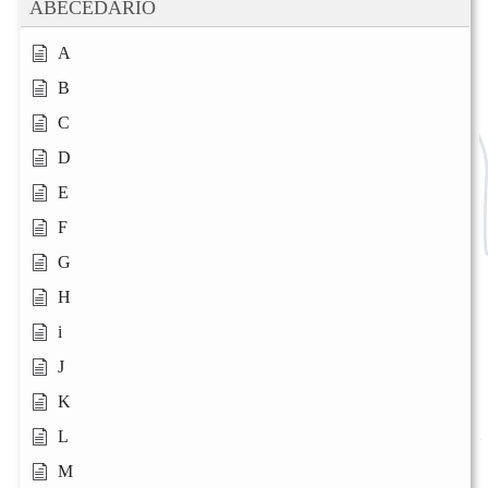
ABECEDARIO
A
B
C
D
E
F
G
H
i
J
K
L
M