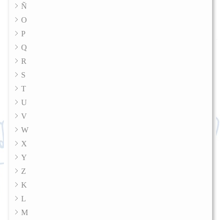
Ñ
O
P
Q
R
S
T
U
V
W
X
Y
Z
K
L
M