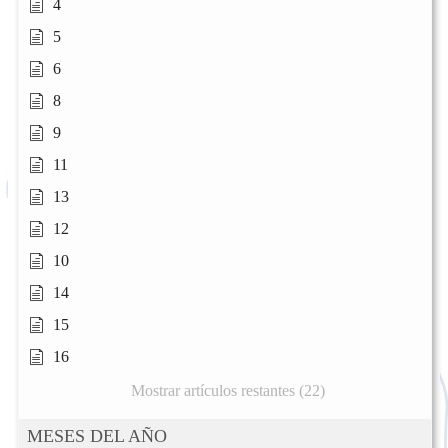
4
5
6
8
9
11
13
12
10
14
15
16
Mostrar artículos restantes (22)
MESES DEL AÑO