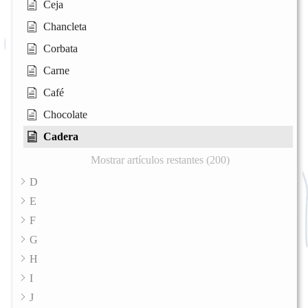
Ceja
Chancleta
Corbata
Carne
Café
Chocolate
Cadera
Mostrar artículos restantes (200)
D
E
F
G
H
I
J