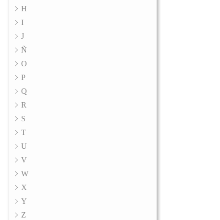
H
I
J
Ñ
O
P
Q
R
S
T
U
V
W
X
Y
Z