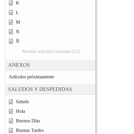
K
L
M
N
Ñ
Mostrar artículos restantes (12)
ANEXOS
Artículos próximamente
SALUDOS Y DESPEDIDAS
Saludo
Hola
Buenos Días
Buenas Tardes