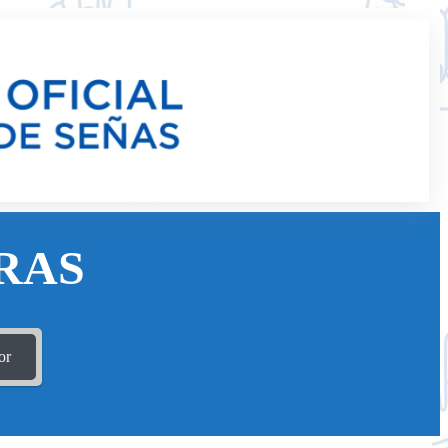
RAS
or