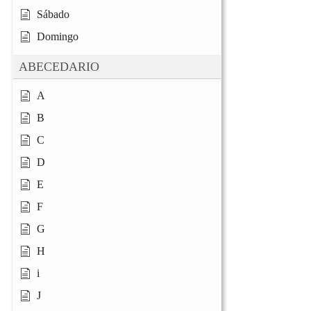
Sábado
Domingo
ABECEDARIO
A
B
C
D
E
F
G
H
i
J