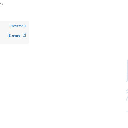
co
Próximo
Trueno