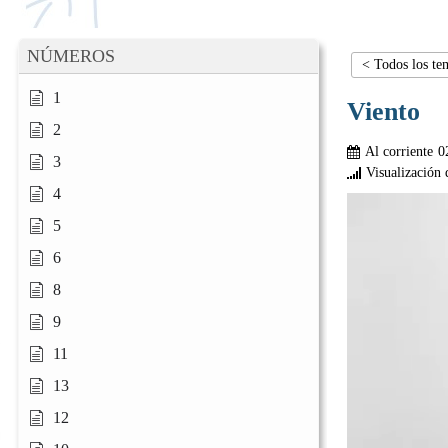
NÚMEROS
< Todos los te
1
Viento
2
Al corriente
0
3
Visualización 
4
5
6
8
9
11
13
12