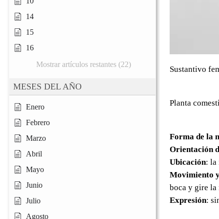
10
14
15
16
Mostrar artículos restantes (22)
Sustantivo fe
MESES DEL AÑO
Planta comesti
Enero
Febrero
Forma de la 
Marzo
Orientación d
Abril
Ubicación
: la
Mayo
Movimiento y
Junio
boca y gire la
Expresión
: s
Julio
Agosto