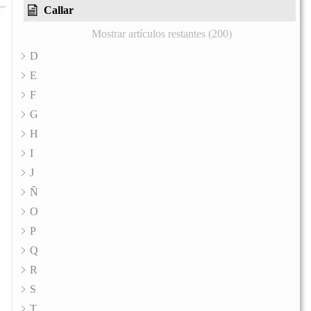
Callar
Mostrar artículos restantes (200)
D
E
F
G
H
I
J
Ñ
O
P
Q
R
S
T