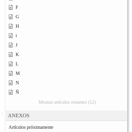
F
G
H
i
J
K
L
M
N
Ñ
Mostrar artículos restantes (12)
ANEXOS
Artículos próximamente