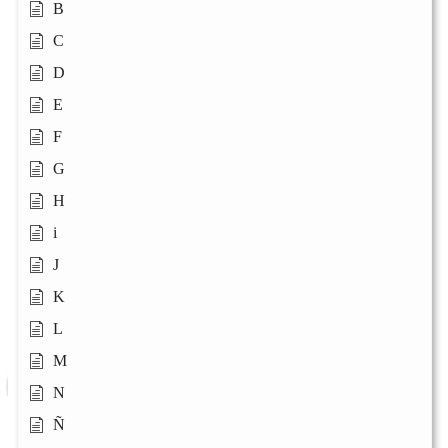
B
C
D
E
F
G
H
i
J
K
L
M
N
Ñ