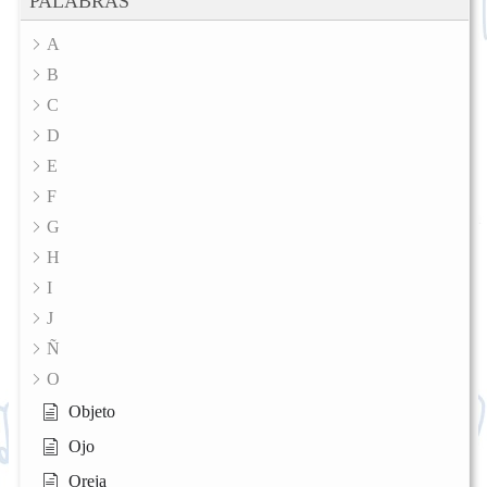
PALABRAS
A
B
C
D
E
F
G
H
I
J
Ñ
O
Objeto
Ojo
Oreja