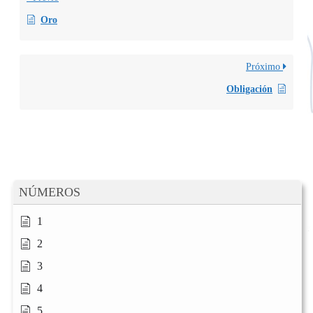
Oro
Próximo
Obligación
NÚMEROS
1
2
3
4
5