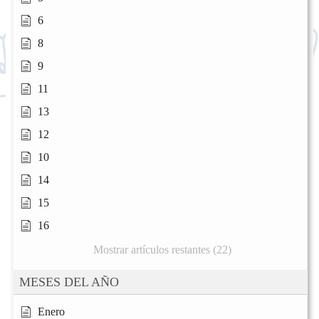
6
8
9
11
13
12
10
14
15
16
Mostrar artículos restantes (22)
MESES DEL AÑO
Enero