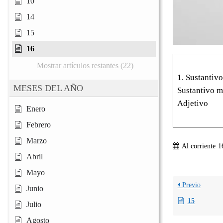
10
14
15
16
Mostrar artículos restantes (22)
1. Sustantiv
MESES DEL AÑO
Sustantivo m
Adjetivo
Enero
Febrero
Marzo
Al corriente
1
Abril
Mayo
Previo
Junio
15
Julio
Agosto