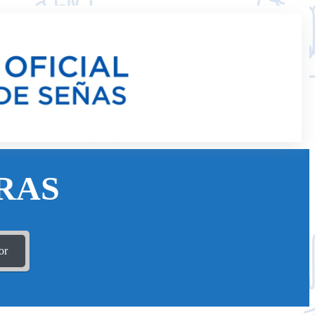
RAS
or