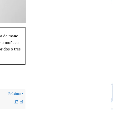
ma de mano
 su muñeca
or dos o tres
Próximo
17