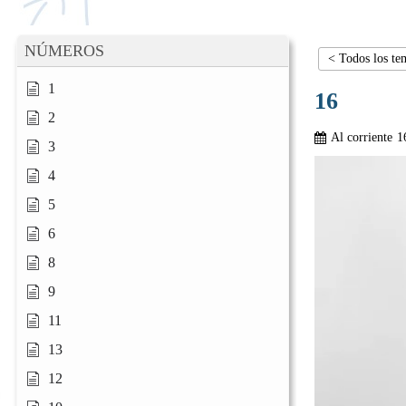
NÚMEROS
< Todos los te
1
16
2
Al corriente
1
3
4
5
6
8
9
11
13
12