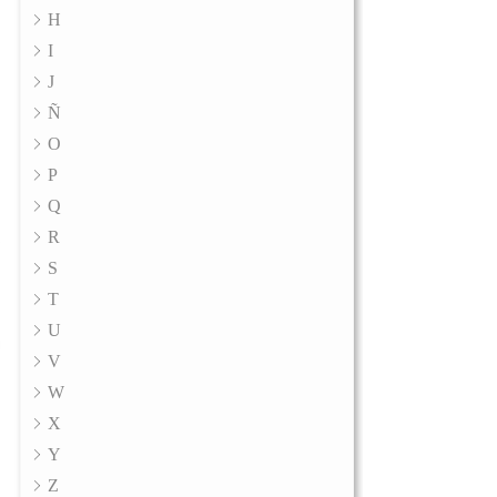
H
I
J
Ñ
O
P
Q
R
S
T
U
V
W
X
Y
Z