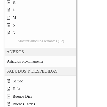
K
L
M
N
Ñ
Mostrar artículos restantes (12)
ANEXOS
Artículos próximamente
SALUDOS Y DESPEDIDAS
Saludo
Hola
Buenos Días
Buenas Tardes