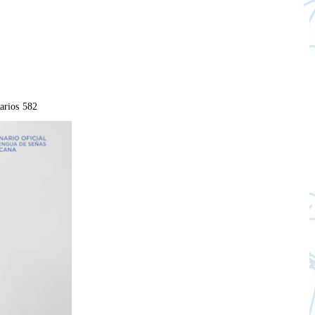
arios
582