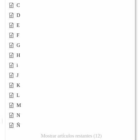
C
D
E
F
G
H
i
J
K
L
M
N
Ñ
Mostrar artículos restantes (12)