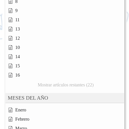
8
9
11
13
12
10
14
15
16
Mostrar artículos restantes (22)
MESES DEL AÑO
Enero
Febrero
Marzo