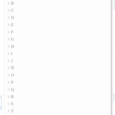
B
C
D
E
F
G
H
I
J
Ñ
O
P
Q
R
S
T