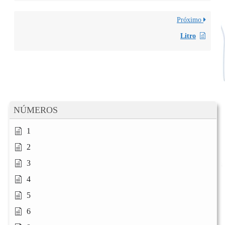
Próximo
Litro
NÚMEROS
1
2
3
4
5
6