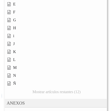
E
F
G
H
i
J
K
L
M
N
Ñ
Mostrar artículos restantes (12)
ANEXOS