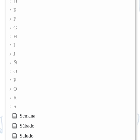
D
E
F
G
H
I
J
Ñ
O
P
Q
R
S
Semana
Sábado
Saludo