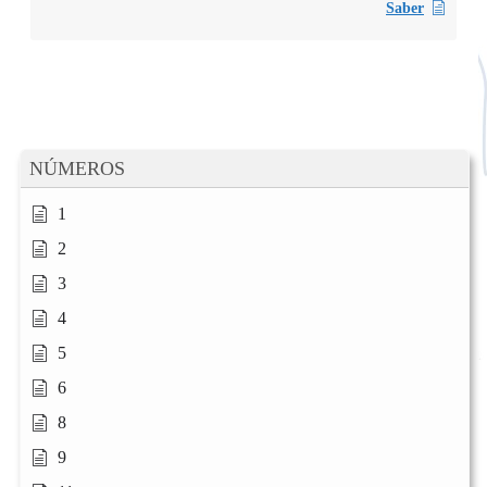
Saber
NÚMEROS
1
2
3
4
5
6
8
9