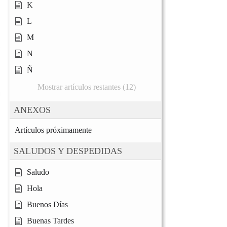
K
L
M
N
Ñ
Mostrar artículos restantes (12)
ANEXOS
Artículos próximamente
SALUDOS Y DESPEDIDAS
Saludo
Hola
Buenos Días
Buenas Tardes