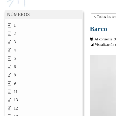
NÚMEROS
< Todos los te
1
Barco
2
Al corriente
3
3
Visualización 
4
5
6
8
9
11
13
12