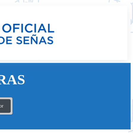
RAS
or