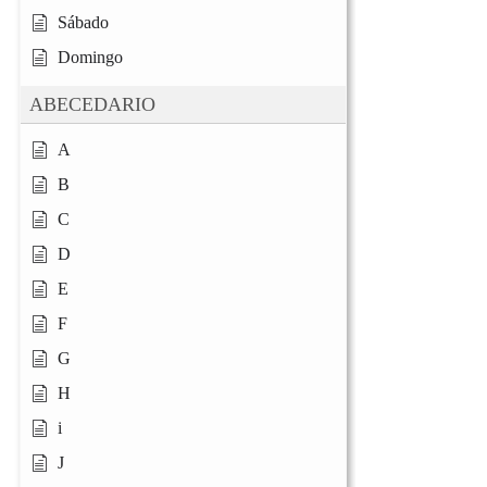
Sábado
Domingo
ABECEDARIO
A
B
C
D
E
F
G
H
i
J