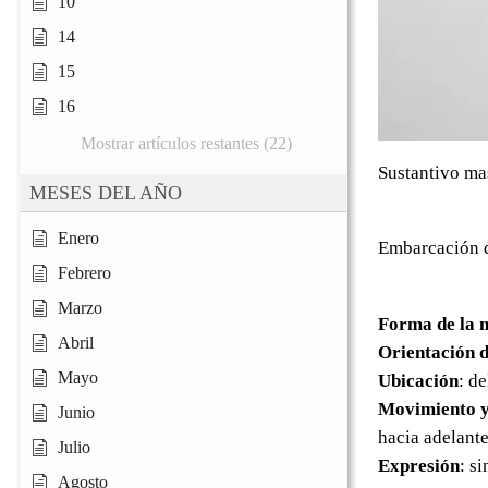
10
14
15
16
Mostrar artículos restantes (22)
Sustantivo ma
MESES DEL AÑO
Enero
Embarcación qu
Febrero
Marzo
Forma de la 
Abril
Orientación d
Mayo
Ubicación
: d
Movimiento y
Junio
hacia adelante
Julio
Expresión
: s
Agosto