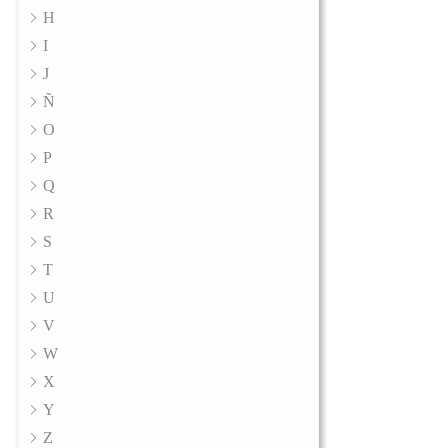
H
I
J
Ñ
O
P
Q
R
S
T
U
V
W
X
Y
Z