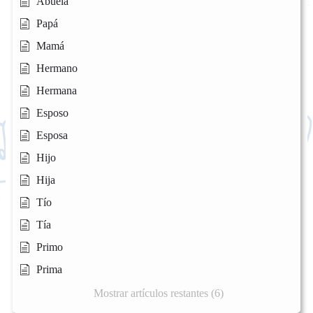
Abuela
Papá
Mamá
Hermano
Hermana
Esposo
Esposa
Hijo
Hija
Tío
Tía
Primo
Prima
Mostrar artículos restantes (6)