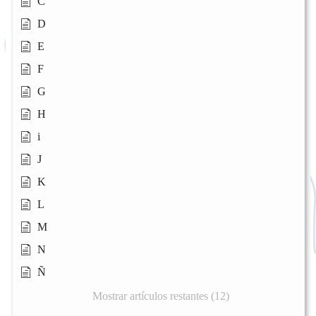
C
D
E
F
G
H
i
J
K
L
M
N
Ñ
Mostrar artículos restantes (12)