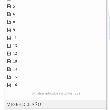
5
6
8
9
11
13
12
10
14
15
16
Mostrar artículos restantes (22)
MESES DEL AÑO