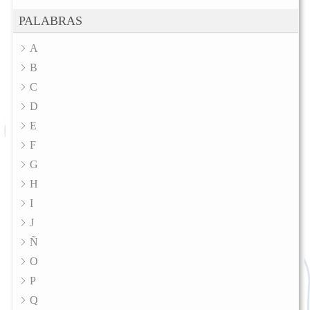
PALABRAS
A
B
C
D
E
F
G
H
I
J
Ñ
O
P
Q