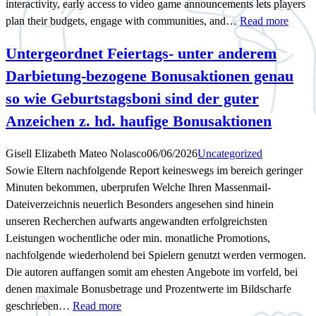
interactivity, early access to video game announcements lets players
plan their budgets, engage with communities, and…
Read more
Untergeordnet Feiertags- unter anderem
Darbietung-bezogene Bonusaktionen genau
so wie Geburtstagsboni sind der guter
Anzeichen z. hd. haufige Bonusaktionen
Gisell Elizabeth Mateo Nolasco
06/06/2026
Uncategorized
Sowie Eltern nachfolgende Report keineswegs im bereich geringer
Minuten bekommen, uberprufen Welche Ihren Massenmail-
Dateiverzeichnis neuerlich Besonders angesehen sind hinein
unseren Recherchen aufwarts angewandten erfolgreichsten
Leistungen wochentliche oder min. monatliche Promotions,
nachfolgende wiederholend bei Spielern genutzt werden vermogen.
Die autoren auffangen somit am ehesten Angebote im vorfeld, bei
denen maximale Bonusbetrage und Prozentwerte im Bildscharfe
geschrieben…
Read more