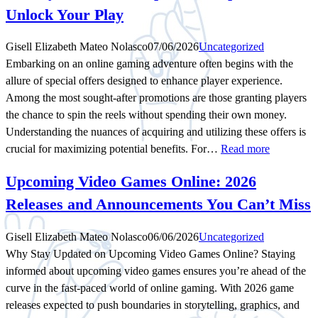
Unlock Your Play
Gisell Elizabeth Mateo Nolasco
07/06/2026
Uncategorized
Embarking on an online gaming adventure often begins with the
allure of special offers designed to enhance player experience.
Among the most sought-after promotions are those granting players
the chance to spin the reels without spending their own money.
Understanding the nuances of acquiring and utilizing these offers is
crucial for maximizing potential benefits. For…
Read more
Upcoming Video Games Online: 2026
Releases and Announcements You Can’t Miss
Gisell Elizabeth Mateo Nolasco
06/06/2026
Uncategorized
Why Stay Updated on Upcoming Video Games Online? Staying
informed about upcoming video games ensures you’re ahead of the
curve in the fast-paced world of online gaming. With 2026 game
releases expected to push boundaries in storytelling, graphics, and