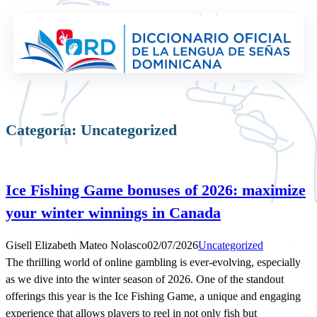
Saltar
al
contenido
Categoría:
Uncategorized
Ice Fishing Game bonuses of 2026: maximize
your winter winnings in Canada
Gisell Elizabeth Mateo Nolasco
02/07/2026
Uncategorized
The thrilling world of online gambling is ever-evolving, especially
as we dive into the winter season of 2026. One of the standout
offerings this year is the Ice Fishing Game, a unique and engaging
experience that allows players to reel in not only fish but