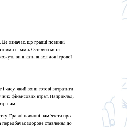
. Це означає, що гравці повинні
артними іграми. Основна мета
можуть виникати внаслідок ігрової
і часу, який вони готові витратити
ачних фінансових втрат. Наприклад,
итратам.
тку. Гравці повинні пам’ятати про
а передбачає здорове ставлення до