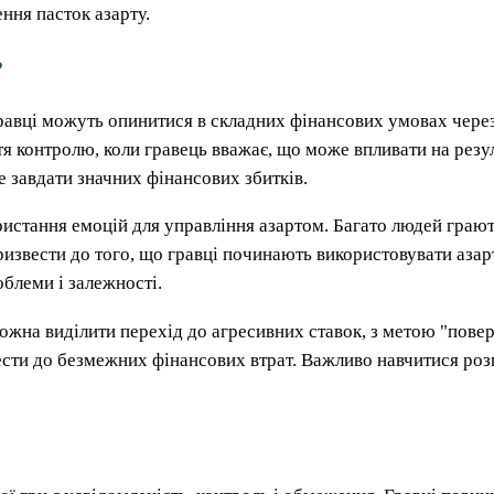
ння пасток азарту.
?
 гравці можуть опинитися в складних фінансових умовах через
тя контролю, коли гравець вважає, що може впливати на резул
е завдати значних фінансових збитків.
стання емоцій для управління азартом. Багато людей грают
ризвести до того, що гравці починають використовувати азартн
облеми і залежності.
ожна виділити перехід до агресивних ставок, з метою "повер
ести до безмежних фінансових втрат. Важливо навчитися розп