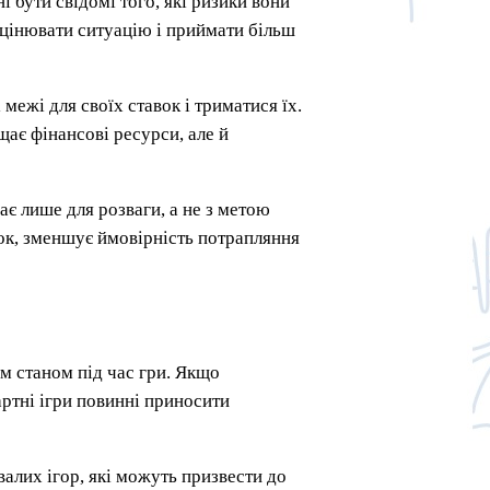
 бути свідомі того, які ризики вони
оцінювати ситуацію і приймати більш
 межі для своїх ставок і триматися їх.
ає фінансові ресурси, але й
ає лише для розваги, а не з метою
док, зменшує ймовірність потрапляння
им станом під час гри. Якщо
артні ігри повинні приносити
алих ігор, які можуть призвести до