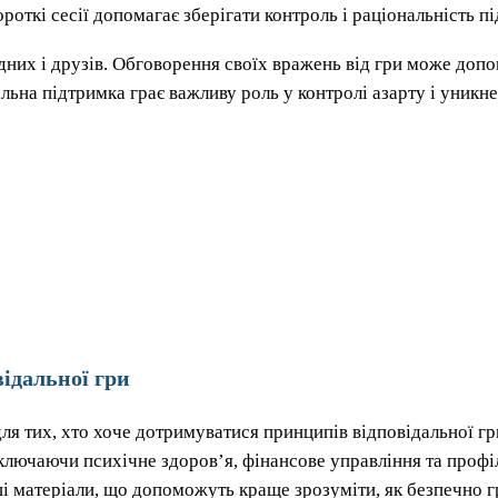
роткі сесії допомагає зберігати контроль і раціональність пі
дних і друзів. Обговорення своїх вражень від гри може допо
льна підтримка грає важливу роль у контролі азарту і уникн
відальної гри
ля тих, хто хоче дотримуватися принципів відповідальної г
включаючи психічне здоров’я, фінансове управління та профі
нші матеріали, що допоможуть краще зрозуміти, як безпечно г