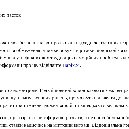
них пасток
 охоплює безпечні та контрольовані підходи до азартних ігор
ості та обмеження, а також розуміти ризики, пов’язані з аз
об уникнути фінансових труднощів і емоційних проблем, які 
інформації про це, відвідайте
Парік24
.
 є самоконтроль. Гравці повинні встановлювати межі витрат 
ає уникнути імпульсивних рішень, що можуть призвести до зн
тратити за тиждень, можна запобігти випадковим великим в
ти, що азартні ігри є формою розваги, а не способом заробі
ликі ставки надіючись на миттєвий виграш. Відповідальна гр