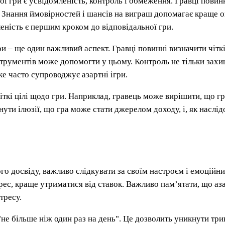
гри є усвідомленість, контроль і обмеження. Гравці повинні
и. Знання ймовірностей і шансів на виграш допомагає краще 
еність є першим кроком до відповідальної гри.
ри – ще один важливий аспект. Гравці повинні визначити чіткі
трументів може допомогти у цьому. Контроль не тільки захищ
е часто супроводжує азартні ігри.
ткі цілі щодо гри. Наприклад, гравець може вирішити, що гр
нути ілюзії, що гра може стати джерелом доходу, і, як наслі
го досвіду, важливо слідкувати за своїм настроєм і емоційн
рес, краще утриматися від ставок. Важливо пам’ятати, що аз
тресу.
е більше ніж один раз на день". Це дозволить уникнути трив