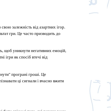
 свою залежність від азартних ігор.
ьтат гри. Це часто призводить до
ь, щоб уникнути негативних емоцій,
і ігри як спосіб втечі від
нути" програні гроші. Це
ізнавати ці сигнали і вчасно вжити