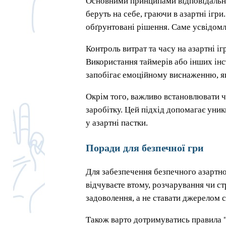
Основними принципами відповідальної 
беруть на себе, граючи в азартні ігр
обґрунтовані рішення. Саме усвідомл
Контроль витрат та часу на азартні іг
Використання таймерів або інших інс
запобігає емоційному виснаженню, як
Окрім того, важливо встановлювати чі
заробітку. Цей підхід допомагає уник
у азартні пастки.
Поради для безпечної гри
Для забезпечення безпечного азартно
відчуваєте втому, розчарування чи ст
задоволення, а не ставати джерелом с
Також варто дотримуватись правила "н