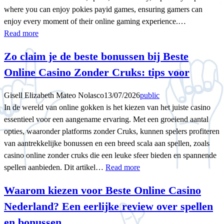
where you can enjoy pokies payid games, ensuring gamers can
enjoy every moment of their online gaming experience.…
Read more
Zo claim je de beste bonussen bij Beste
Online Casino Zonder Cruks: tips voor
Gisell Elizabeth Mateo Nolasco
13/07/2026
public
In de wereld van online gokken is het kiezen van het juiste casino
essentieel voor een aangename ervaring. Met een groeiend aantal
opties, waaronder platforms zonder Cruks, kunnen spelers profiteren
van aantrekkelijke bonussen en een breed scala aan spellen, zoals
casino online zonder cruks die een leuke sfeer bieden en spannende
spellen aanbieden. Dit artikel…
Read more
Waarom kiezen voor Beste Online Casino
Nederland? Een eerlijke review over spellen
en bonussen