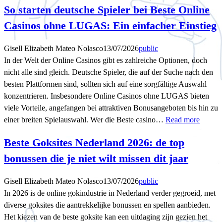
So starten deutsche Spieler bei Beste Online
Casinos ohne LUGAS: Ein einfacher Einstieg
Gisell Elizabeth Mateo Nolasco
13/07/2026
public
In der Welt der Online Casinos gibt es zahlreiche Optionen, doch
nicht alle sind gleich. Deutsche Spieler, die auf der Suche nach den
besten Plattformen sind, sollten sich auf eine sorgfältige Auswahl
konzentrieren. Insbesondere Online Casinos ohne LUGAS bieten
viele Vorteile, angefangen bei attraktiven Bonusangeboten bis hin zu
einer breiten Spielauswahl. Wer die Beste casino…
Read more
Beste Goksites Nederland 2026: de top
bonussen die je niet wilt missen dit jaar
Gisell Elizabeth Mateo Nolasco
13/07/2026
public
In 2026 is de online gokindustrie in Nederland verder gegroeid, met
diverse goksites die aantrekkelijke bonussen en spellen aanbieden.
Het kiezen van de beste goksite kan een uitdaging zijn gezien het