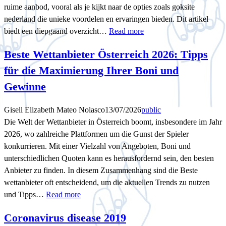
ruime aanbod, vooral als je kijkt naar de opties zoals goksite
nederland die unieke voordelen en ervaringen bieden. Dit artikel
biedt een diepgaand overzicht…
Read more
Beste Wettanbieter Österreich 2026: Tipps
für die Maximierung Ihrer Boni und
Gewinne
Gisell Elizabeth Mateo Nolasco
13/07/2026
public
Die Welt der Wettanbieter in Österreich boomt, insbesondere im Jahr
2026, wo zahlreiche Plattformen um die Gunst der Spieler
konkurrieren. Mit einer Vielzahl von Angeboten, Boni und
unterschiedlichen Quoten kann es herausfordernd sein, den besten
Anbieter zu finden. In diesem Zusammenhang sind die Beste
wettanbieter oft entscheidend, um die aktuellen Trends zu nutzen
und Tipps…
Read more
Coronavirus disease 2019