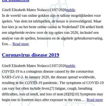
Gisell Elizabeth Mateo Nolasco
13/07/2026
public
In de wereld van online gokken zijn er talloze mogelijkheden voor
spelers. Van slots tot tafelspellen, de keuze is overweldigend. Maar
hoe kies je nu het beste online casino in Nederland? Dit artikel biedt
een uitgebreide review over de top opties van 2026, inclusief een
analyse van de spellen, bonussen en de algehele gebruikerservaring.
Een…
Read more
Coronavirus disease 2019
Gisell Elizabeth Mateo Nolasco
13/07/2026
public
COVID-19 is a contagious disease caused by the coronavirus
SARS-CoV-2. In January 2020, the disease spread worldwide,
resulting in the COVID-19 pandemic. The symptoms of COVID‑19
can vary but often include fever,[7] fatigue, cough, breathing
difficulties, loss of smell, and loss of taste.[8][9][10] Symptoms may
begin one to fourteen days after exposure to the virus.…
Read more