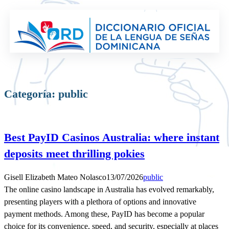
Saltar
al
contenido
Categoría:
public
Best PayID Casinos Australia: where instant
deposits meet thrilling pokies
Gisell Elizabeth Mateo Nolasco
13/07/2026
public
The online casino landscape in Australia has evolved remarkably,
presenting players with a plethora of options and innovative
payment methods. Among these, PayID has become a popular
choice for its convenience, speed, and security, especially at places