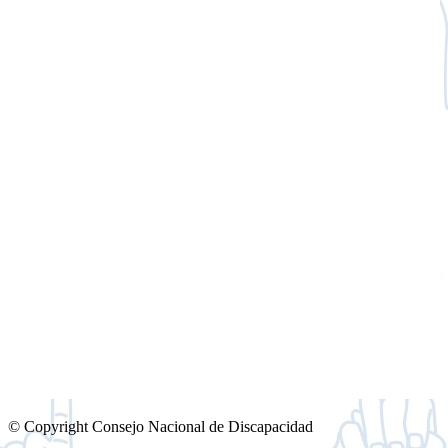
© Copyright Consejo Nacional de Discapacidad