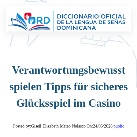
Saltar
al
contenido
Verantwortungsbewusst
spielen Tipps für sicheres
Glücksspiel im Casino
Posted by:
Gisell Elizabeth Mateo Nolasco
|
On:
24/06/2026
|
public