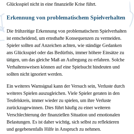
Glücksspiel nicht in eine finanzielle Krise führt.
Erkennung von problematischem Spielverhalten
Die frühzeitige Erkennung von problematischem Spielverhalten
ist entscheidend, um ernsthafte Konsequenzen zu vermeiden.
Spieler sollten auf Anzeichen achten, wie ständige Gedanken
ans Glücksspiel oder das Bedürfnis, immer höhere Einsätze zu
tätigen, um das gleiche Maß an Aufregung zu erfahren. Solche
Verhaltensweisen können auf eine Spielsucht hindeuten und
sollten nicht ignoriert werden.
Ein weiteres Warnsignal kann der Versuch sein, Verluste durch
weiteres Spielen auszugleichen. Viele Spieler geraten in den
Teufelskreis, immer wieder zu spielen, um ihre Verluste
zurückzugewinnen. Dies führt häufig zu einer weiteren
Verschlechterung der finanziellen Situation und emotionalen
Belastungen. Es ist daher wichtig, sich selbst zu reflektieren
und gegebenenfalls Hilfe in Anspruch zu nehmen.