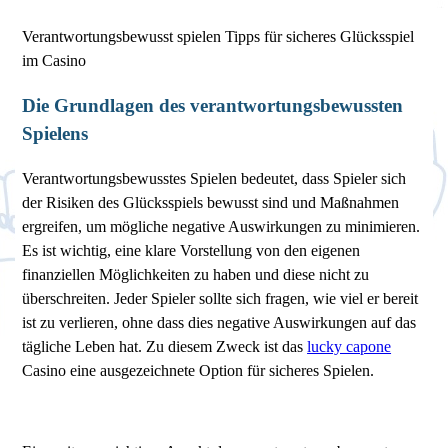
Verantwortungsbewusst spielen Tipps für sicheres Glücksspiel
im Casino
Die Grundlagen des verantwortungsbewussten
Spielens
Verantwortungsbewusstes Spielen bedeutet, dass Spieler sich
der Risiken des Glücksspiels bewusst sind und Maßnahmen
ergreifen, um mögliche negative Auswirkungen zu minimieren.
Es ist wichtig, eine klare Vorstellung von den eigenen
finanziellen Möglichkeiten zu haben und diese nicht zu
überschreiten. Jeder Spieler sollte sich fragen, wie viel er bereit
ist zu verlieren, ohne dass dies negative Auswirkungen auf das
tägliche Leben hat. Zu diesem Zweck ist das
lucky capone
Casino eine ausgezeichnete Option für sicheres Spielen.