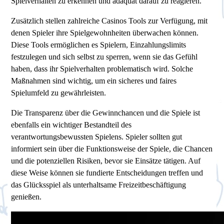
Spielverhalten zu erkennen und adäquat darauf zu reagieren.
Zusätzlich stellen zahlreiche Casinos Tools zur Verfügung, mit
denen Spieler ihre Spielgewohnheiten überwachen können.
Diese Tools ermöglichen es Spielern, Einzahlungslimits
festzulegen und sich selbst zu sperren, wenn sie das Gefühl
haben, dass ihr Spielverhalten problematisch wird. Solche
Maßnahmen sind wichtig, um ein sicheres und faires
Spielumfeld zu gewährleisten.
Die Transparenz über die Gewinnchancen und die Spiele ist
ebenfalls ein wichtiger Bestandteil des
verantwortungsbewussten Spielens. Spieler sollten gut
informiert sein über die Funktionsweise der Spiele, die Chancen
und die potenziellen Risiken, bevor sie Einsätze tätigen. Auf
diese Weise können sie fundierte Entscheidungen treffen und
das Glücksspiel als unterhaltsame Freizeitbeschäftigung
genießen.