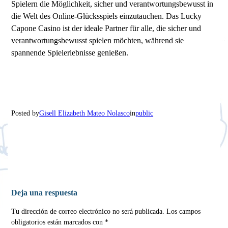
Spielern die Möglichkeit, sicher und verantwortungsbewusst in
die Welt des Online-Glücksspiels einzutauchen. Das Lucky
Capone Casino ist der ideale Partner für alle, die sicher und
verantwortungsbewusst spielen möchten, während sie
spannende Spielerlebnisse genießen.
Posted by
Gisell Elizabeth Mateo Nolasco
in
public
Deja una respuesta
Tu dirección de correo electrónico no será publicada.
Los campos
obligatorios están marcados con
*