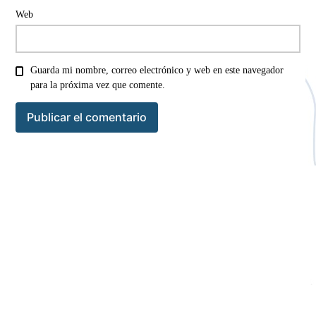
Web
Guarda mi nombre, correo electrónico y web en este navegador
para la próxima vez que comente.