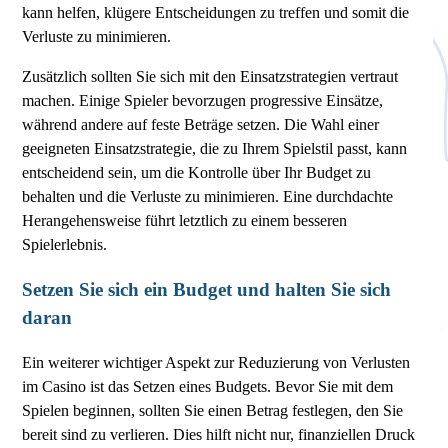
kann helfen, klügere Entscheidungen zu treffen und somit die
Verluste zu minimieren.
Zusätzlich sollten Sie sich mit den Einsatzstrategien vertraut
machen. Einige Spieler bevorzugen progressive Einsätze,
während andere auf feste Beträge setzen. Die Wahl einer
geeigneten Einsatzstrategie, die zu Ihrem Spielstil passt, kann
entscheidend sein, um die Kontrolle über Ihr Budget zu
behalten und die Verluste zu minimieren. Eine durchdachte
Herangehensweise führt letztlich zu einem besseren
Spielerlebnis.
Setzen Sie sich ein Budget und halten Sie sich
daran
Ein weiterer wichtiger Aspekt zur Reduzierung von Verlusten
im Casino ist das Setzen eines Budgets. Bevor Sie mit dem
Spielen beginnen, sollten Sie einen Betrag festlegen, den Sie
bereit sind zu verlieren. Dies hilft nicht nur, finanziellen Druck