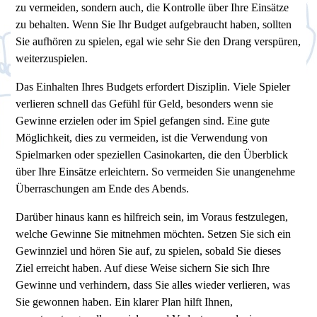
zu vermeiden, sondern auch, die Kontrolle über Ihre Einsätze
zu behalten. Wenn Sie Ihr Budget aufgebraucht haben, sollten
Sie aufhören zu spielen, egal wie sehr Sie den Drang verspüren,
weiterzuspielen.
Das Einhalten Ihres Budgets erfordert Disziplin. Viele Spieler
verlieren schnell das Gefühl für Geld, besonders wenn sie
Gewinne erzielen oder im Spiel gefangen sind. Eine gute
Möglichkeit, dies zu vermeiden, ist die Verwendung von
Spielmarken oder speziellen Casinokarten, die den Überblick
über Ihre Einsätze erleichtern. So vermeiden Sie unangenehme
Überraschungen am Ende des Abends.
Darüber hinaus kann es hilfreich sein, im Voraus festzulegen,
welche Gewinne Sie mitnehmen möchten. Setzen Sie sich ein
Gewinnziel und hören Sie auf, zu spielen, sobald Sie dieses
Ziel erreicht haben. Auf diese Weise sichern Sie sich Ihre
Gewinne und verhindern, dass Sie alles wieder verlieren, was
Sie gewonnen haben. Ein klarer Plan hilft Ihnen,