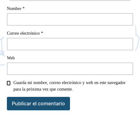
Nombre
*
Correo electrónico
*
Web
Guarda mi nombre, correo electrónico y web en este navegador
para la próxima vez que comente.