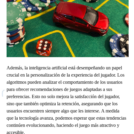
Además, la inteligencia artificial está desempeñando un papel
crucial en la personalización de la experiencia del jugador. Los
algoritmos pueden analizar el comportamiento de los usuarios
para ofrecer recomendaciones de juegos adaptadas a sus
preferencias. Esto no solo mejora la satisfacción del jugador,
sino que también optimiza la retención, asegurando que los
usuarios encuentren siempre algo que les interese. A medida
que la tecnología avanza, podemos esperar que estas tendencias
continúen evolucionando, haciendo el juego más atractivo y
accesible.