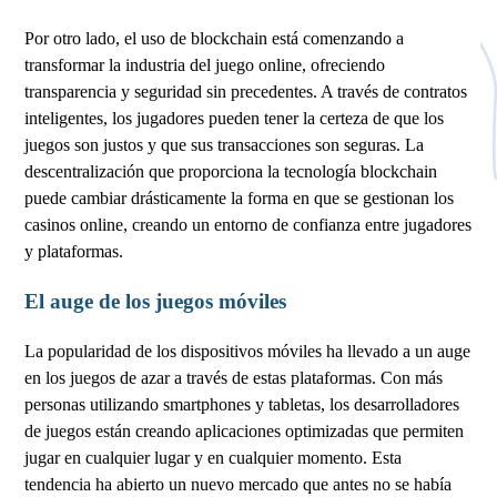
Por otro lado, el uso de blockchain está comenzando a
transformar la industria del juego online, ofreciendo
transparencia y seguridad sin precedentes. A través de contratos
inteligentes, los jugadores pueden tener la certeza de que los
juegos son justos y que sus transacciones son seguras. La
descentralización que proporciona la tecnología blockchain
puede cambiar drásticamente la forma en que se gestionan los
casinos online, creando un entorno de confianza entre jugadores
y plataformas.
El auge de los juegos móviles
La popularidad de los dispositivos móviles ha llevado a un auge
en los juegos de azar a través de estas plataformas. Con más
personas utilizando smartphones y tabletas, los desarrolladores
de juegos están creando aplicaciones optimizadas que permiten
jugar en cualquier lugar y en cualquier momento. Esta
tendencia ha abierto un nuevo mercado que antes no se había