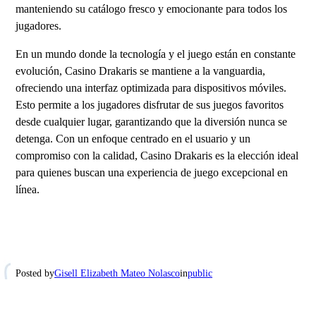
manteniendo su catálogo fresco y emocionante para todos los
jugadores.
En un mundo donde la tecnología y el juego están en constante
evolución, Casino Drakaris se mantiene a la vanguardia,
ofreciendo una interfaz optimizada para dispositivos móviles.
Esto permite a los jugadores disfrutar de sus juegos favoritos
desde cualquier lugar, garantizando que la diversión nunca se
detenga. Con un enfoque centrado en el usuario y un
compromiso con la calidad, Casino Drakaris es la elección ideal
para quienes buscan una experiencia de juego excepcional en
línea.
Posted by
Gisell Elizabeth Mateo Nolasco
in
public