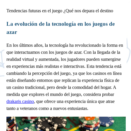
Tendencias futuras en el juego ¿Qué nos depara el destino
La evolución de la tecnología en los juegos de
azar
En los últimos años, la tecnología ha revolucionado la forma en
que interactuamos con los juegos de azar. Con la llegada de la
realidad virtual y aumentada, los jugadores pueden sumergirse
en experiencias más realistas e interactivas. Esta tendencia está
cambiando la percepción del juego, ya que los casinos en línea
están diseñando entornos que replican la experiencia física de
un casino tradicional, pero desde la comodidad del hogar. A
medida que explores el mundo del juego, considera probar
drakaris casino
, que ofrece una experiencia única que atrae
tanto a veteranos como a nuevos entusiastas.