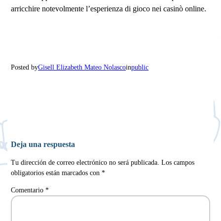
arricchire notevolmente l’esperienza di gioco nei casinò online.
Posted by
Gisell Elizabeth Mateo Nolasco
in
public
Deja una respuesta
Tu dirección de correo electrónico no será publicada.
Los campos
obligatorios están marcados con
*
Comentario
*