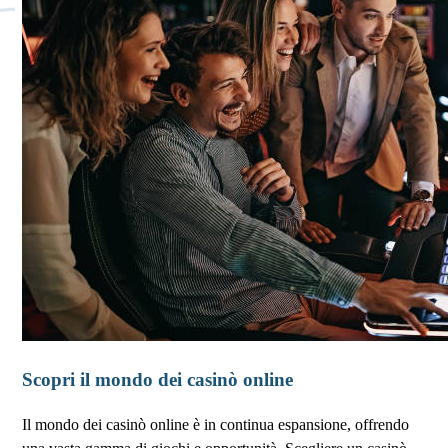
Scopri il mondo dei casinò online
Il mondo dei casinò online è in continua espansione, offrendo