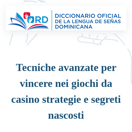
Saltar
al
contenido
Tecniche avanzate per
vincere nei giochi da
casino strategie e segreti
nascosti