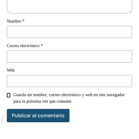
Nombre
*
Correo electrónico
*
Web
Guarda mi nombre, correo electrónico y web en este navegador
para la próxima vez que comente.