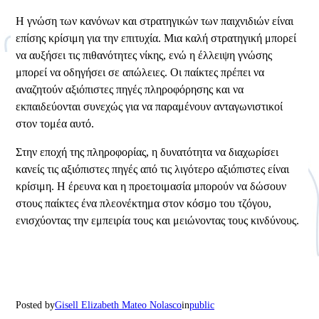
Η γνώση των κανόνων και στρατηγικών των παιχνιδιών είναι
επίσης κρίσιμη για την επιτυχία. Μια καλή στρατηγική μπορεί
να αυξήσει τις πιθανότητες νίκης, ενώ η έλλειψη γνώσης
μπορεί να οδηγήσει σε απώλειες. Οι παίκτες πρέπει να
αναζητούν αξιόπιστες πηγές πληροφόρησης και να
εκπαιδεύονται συνεχώς για να παραμένουν ανταγωνιστικοί
στον τομέα αυτό.
Στην εποχή της πληροφορίας, η δυνατότητα να διαχωρίσει
κανείς τις αξιόπιστες πηγές από τις λιγότερο αξιόπιστες είναι
κρίσιμη. Η έρευνα και η προετοιμασία μπορούν να δώσουν
στους παίκτες ένα πλεονέκτημα στον κόσμο του τζόγου,
ενισχύοντας την εμπειρία τους και μειώνοντας τους κινδύνους.
Posted by
Gisell Elizabeth Mateo Nolasco
in
public