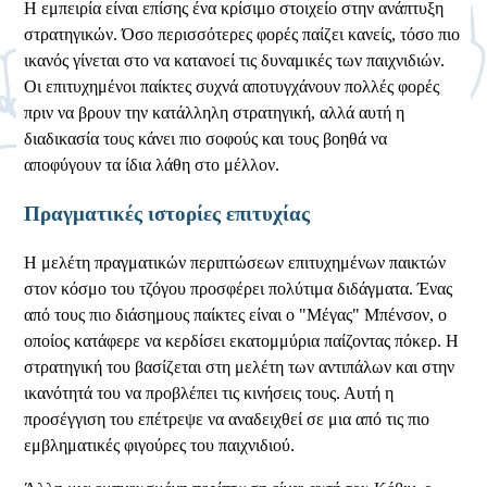
Η εμπειρία είναι επίσης ένα κρίσιμο στοιχείο στην ανάπτυξη
στρατηγικών. Όσο περισσότερες φορές παίζει κανείς, τόσο πιο
ικανός γίνεται στο να κατανοεί τις δυναμικές των παιχνιδιών.
Οι επιτυχημένοι παίκτες συχνά αποτυγχάνουν πολλές φορές
πριν να βρουν την κατάλληλη στρατηγική, αλλά αυτή η
διαδικασία τους κάνει πιο σοφούς και τους βοηθά να
αποφύγουν τα ίδια λάθη στο μέλλον.
Πραγματικές ιστορίες επιτυχίας
Η μελέτη πραγματικών περιπτώσεων επιτυχημένων παικτών
στον κόσμο του τζόγου προσφέρει πολύτιμα διδάγματα. Ένας
από τους πιο διάσημους παίκτες είναι ο "Μέγας" Μπένσον, ο
οποίος κατάφερε να κερδίσει εκατομμύρια παίζοντας πόκερ. Η
στρατηγική του βασίζεται στη μελέτη των αντιπάλων και στην
ικανότητά του να προβλέπει τις κινήσεις τους. Αυτή η
προσέγγιση του επέτρεψε να αναδειχθεί σε μια από τις πιο
εμβληματικές φιγούρες του παιχνιδιού.