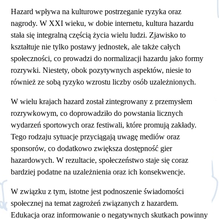
Hazard wpływa na kulturowe postrzeganie ryzyka oraz
nagrody. W XXI wieku, w dobie internetu, kultura hazardu
stała się integralną częścią życia wielu ludzi. Zjawisko to
kształtuje nie tylko postawy jednostek, ale także całych
społeczności, co prowadzi do normalizacji hazardu jako formy
rozrywki. Niestety, obok pozytywnych aspektów, niesie to
również ze sobą ryzyko wzrostu liczby osób uzależnionych.
W wielu krajach hazard został zintegrowany z przemysłem
rozrywkowym, co doprowadziło do powstania licznych
wydarzeń sportowych oraz festiwali, które promują zakłady.
Tego rodzaju sytuacje przyciągają uwagę mediów oraz
sponsorów, co dodatkowo zwiększa dostępność gier
hazardowych. W rezultacie, społeczeństwo staje się coraz
bardziej podatne na uzależnienia oraz ich konsekwencje.
W związku z tym, istotne jest podnoszenie świadomości
społecznej na temat zagrożeń związanych z hazardem.
Edukacja oraz informowanie o negatywnych skutkach powinny