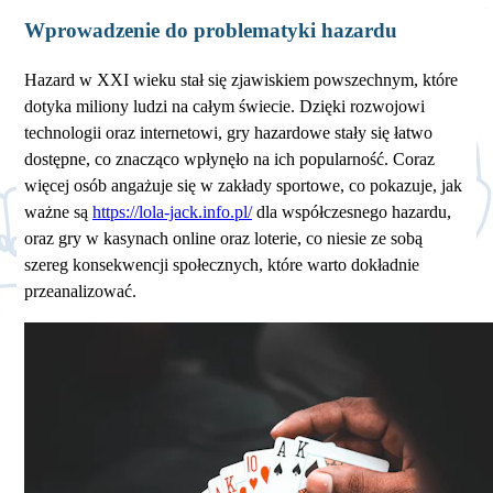
Wprowadzenie do problematyki hazardu
Hazard w XXI wieku stał się zjawiskiem powszechnym, które
dotyka miliony ludzi na całym świecie. Dzięki rozwojowi
technologii oraz internetowi, gry hazardowe stały się łatwo
dostępne, co znacząco wpłynęło na ich popularność. Coraz
więcej osób angażuje się w zakłady sportowe, co pokazuje, jak
ważne są
https://lola-jack.info.pl/
dla współczesnego hazardu,
oraz gry w kasynach online oraz loterie, co niesie ze sobą
szereg konsekwencji społecznych, które warto dokładnie
przeanalizować.