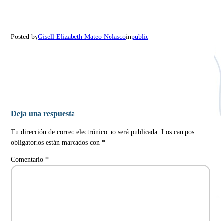
Posted by
Gisell Elizabeth Mateo Nolasco
in
public
Deja una respuesta
Tu dirección de correo electrónico no será publicada.
Los campos
obligatorios están marcados con
*
Comentario
*