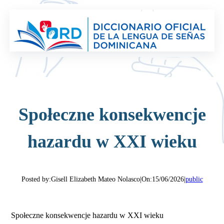
Saltar
al
contenido
Społeczne konsekwencje
hazardu w XXI wieku
Posted by:
Gisell Elizabeth Mateo Nolasco
|
On:
15/06/2026
|
public
Społeczne konsekwencje hazardu w XXI wieku