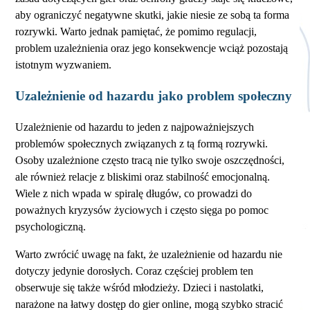
aby ograniczyć negatywne skutki, jakie niesie ze sobą ta forma
rozrywki. Warto jednak pamiętać, że pomimo regulacji,
problem uzależnienia oraz jego konsekwencje wciąż pozostają
istotnym wyzwaniem.
Uzależnienie od hazardu jako problem społeczny
Uzależnienie od hazardu to jeden z najpoważniejszych
problemów społecznych związanych z tą formą rozrywki.
Osoby uzależnione często tracą nie tylko swoje oszczędności,
ale również relacje z bliskimi oraz stabilność emocjonalną.
Wiele z nich wpada w spiralę długów, co prowadzi do
poważnych kryzysów życiowych i często sięga po pomoc
psychologiczną.
Warto zwrócić uwagę na fakt, że uzależnienie od hazardu nie
dotyczy jedynie dorosłych. Coraz częściej problem ten
obserwuje się także wśród młodzieży. Dzieci i nastolatki,
narażone na łatwy dostęp do gier online, mogą szybko stracić