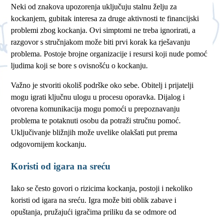
Neki od znakova upozorenja uključuju stalnu želju za
kockanjem, gubitak interesa za druge aktivnosti te financijski
problemi zbog kockanja. Ovi simptomi ne treba ignorirati, a
razgovor s stručnjakom može biti prvi korak ka rješavanju
problema. Postoje brojne organizacije i resursi koji nude pomoć
ljudima koji se bore s ovisnošću o kockanju.
Važno je stvoriti okoliš podrške oko sebe. Obitelj i prijatelji
mogu igrati ključnu ulogu u procesu oporavka. Dijalog i
otvorena komunikacija mogu pomoći u prepoznavanju
problema te potaknuti osobu da potraži stručnu pomoć.
Uključivanje bližnjih može uvelike olakšati put prema
odgovornijem kockanju.
Koristi od igara na sreću
Iako se često govori o rizicima kockanja, postoji i nekoliko
koristi od igara na sreću. Igra može biti oblik zabave i
opuštanja, pružajući igračima priliku da se odmore od