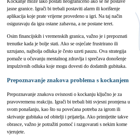
Kockanje može lako postati neograničeno ako se ne postave
jasne granice. Igrači bi trebali postaviti alarm ili korištenje
aplikacija koje prate vrijeme provedeno u igri. Na taj način
osiguravaju da igra ostane zabavna, a ne postane teret.
Osim financijskih i vremenskih granica, važno je i prepoznati
trenutke kada je bolje stati. Ako se osjećate frustrirano ili
uzrujano, najbolja odluka je često uzeti pauzu. Ova strategija
pomaže u očuvanju mentalnog zdravlja i sprečava donošenje
impulzivnih odluka koje mogu dovesti do dodatnih gubitaka.
Prepoznavanje znakova problema s kockanjem
Prepoznavanje znakova ovisnosti o kockanju ključno je za
pravovremenu reakciju. Igrači bi trebali biti svjesni promjena u
svom ponašanju, kao što su povećana potreba za igrom ili
skrivanje gubitaka od obitelji i prijatelja. Ako primijetite takve
obrasce, važno je potražiti pomoć i razgovarati s nekim kome
vjerujete.