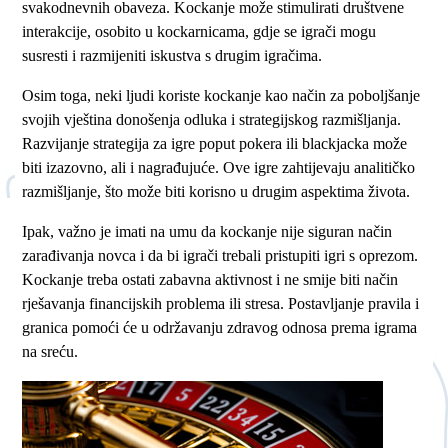
svakodnevnih obaveza. Kockanje može stimulirati društvene
interakcije, osobito u kockarnicama, gdje se igrači mogu
susresti i razmijeniti iskustva s drugim igračima.
Osim toga, neki ljudi koriste kockanje kao način za poboljšanje
svojih vještina donošenja odluka i strategijskog razmišljanja.
Razvijanje strategija za igre poput pokera ili blackjacka može
biti izazovno, ali i nagrađujuće. Ove igre zahtijevaju analitičko
razmišljanje, što može biti korisno u drugim aspektima života.
Ipak, važno je imati na umu da kockanje nije siguran način
zarađivanja novca i da bi igrači trebali pristupiti igri s oprezom.
Kockanje treba ostati zabavna aktivnost i ne smije biti način
rješavanja financijskih problema ili stresa. Postavljanje pravila i
granica pomoći će u održavanju zdravog odnosa prema igrama
na sreću.