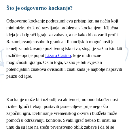
Što je odgovorno kockanje?
Odgovorno kockanje podrazumijeva pristup igri na način koji
minimizira rizik od razvijanja problema s kockanjem. Ključna
ideja je da igrači igraju za zabavu, a ne kako bi ostvarili profit.
Razumijevanje osobnih granica i financijskih mogućnosti je
temelj za održavanje pozitivnog iskustva, stoga je važno istražiti
različite opcije poput
Lizaro Casino
, koje nudi razne
mogućnosti igranja. Osim toga, važno je biti svjestan
potencijalnih znakova ovisnosti i znati kada je najbolje napraviti
pauzu od igre.
Kockanje može biti uzbudljiva aktivnost, no ono također nosi
rizike. Igrači trebaju postaviti jasne ciljeve prije nego što
započnu igru. Definiranje vremenskog okvira i budžeta može
pomoći u održavanju kontrole. Svaki igrač trebao bi imati na
umu da su igre na sreću prvenstveno oblik zabave i da bi se