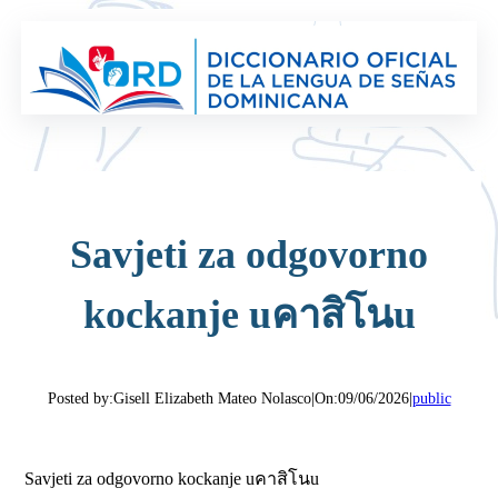
Saltar
al
contenido
Savjeti za odgovorno
kockanje uคาสิโนu
Posted by:
Gisell Elizabeth Mateo Nolasco
|
On:
09/06/2026
|
public
Savjeti za odgovorno kockanje uคาสิโนu