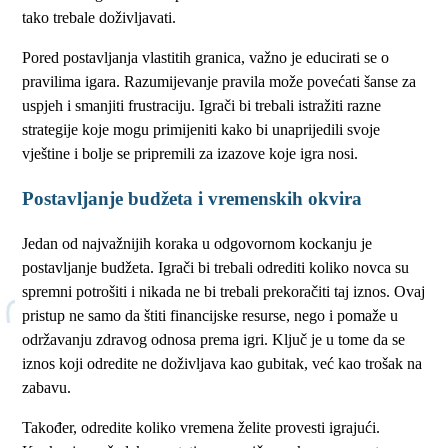
tako trebale doživljavati.
Pored postavljanja vlastitih granica, važno je educirati se o
pravilima igara. Razumijevanje pravila može povećati šanse za
uspjeh i smanjiti frustraciju. Igrači bi trebali istražiti razne
strategije koje mogu primijeniti kako bi unaprijedili svoje
vještine i bolje se pripremili za izazove koje igra nosi.
Postavljanje budžeta i vremenskih okvira
Jedan od najvažnijih koraka u odgovornom kockanju je
postavljanje budžeta. Igrači bi trebali odrediti koliko novca su
spremni potrošiti i nikada ne bi trebali prekoračiti taj iznos. Ovaj
pristup ne samo da štiti financijske resurse, nego i pomaže u
održavanju zdravog odnosa prema igri. Ključ je u tome da se
iznos koji odredite ne doživljava kao gubitak, već kao trošak na
zabavu.
Također, odredite koliko vremena želite provesti igrajući.