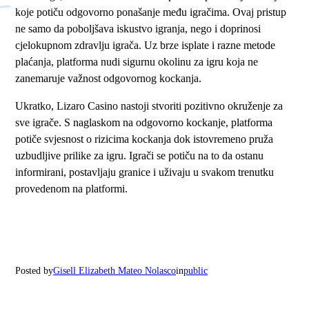
koje potiču odgovorno ponašanje među igračima. Ovaj pristup
ne samo da poboljšava iskustvo igranja, nego i doprinosi
cjelokupnom zdravlju igrača. Uz brze isplate i razne metode
plaćanja, platforma nudi sigurnu okolinu za igru koja ne
zanemaruje važnost odgovornog kockanja.
Ukratko, Lizaro Casino nastoji stvoriti pozitivno okruženje za
sve igrače. S naglaskom na odgovorno kockanje, platforma
potiče svjesnost o rizicima kockanja dok istovremeno pruža
uzbudljive prilike za igru. Igrači se potiču na to da ostanu
informirani, postavljaju granice i uživaju u svakom trenutku
provedenom na platformi.
Posted by
Gisell Elizabeth Mateo Nolasco
in
public