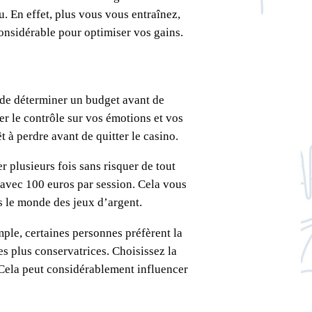
. En effet, plus vous vous entraînez,
considérable pour optimiser vos gains.
t de déterminer un budget avant de
der le contrôle sur vos émotions et vos
 à perdre avant de quitter le casino.
r plusieurs fois sans risquer de tout
r avec 100 euros par session. Cela vous
s le monde des jeux d’argent.
mple, certaines personnes préfèrent la
es plus conservatrices. Choisissez la
 Cela peut considérablement influencer