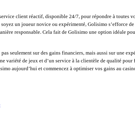
service client réactif, disponible 24/7, pour répondre à toutes v
 soyez un joueur novice ou expérimenté, Golisimo s’efforce de 
manière responsable. Cela fait de Golisimo une option idéale po
 pas seulement sur des gains financiers, mais aussi sur une exp
ne variété de jeux et d’un service à la clientèle de qualité pour
simo aujourd’hui et commencez à optimiser vos gains au casin
c