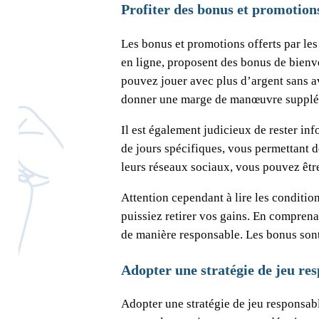
Profiter des bonus et promotion
Les bonus et promotions offerts par le
en ligne, proposent des bonus de bienve
pouvez jouer avec plus d’argent sans a
donner une marge de manœuvre supplé
Il est également judicieux de rester in
de jours spécifiques, vous permettant 
leurs réseaux sociaux, vous pouvez être 
Attention cependant à lire les conditi
puissiez retirer vos gains. En comprena
de manière responsable. Les bonus sont
Adopter une stratégie de jeu re
Adopter une stratégie de jeu responsabl