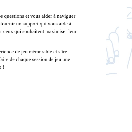
os questions et vous aider à naviguer
fournir un support qui vous aide à
ur ceux qui souhaitent maximiser leur
érience de jeu mémorable et sûre.
 faire de chaque session de jeu une
o !