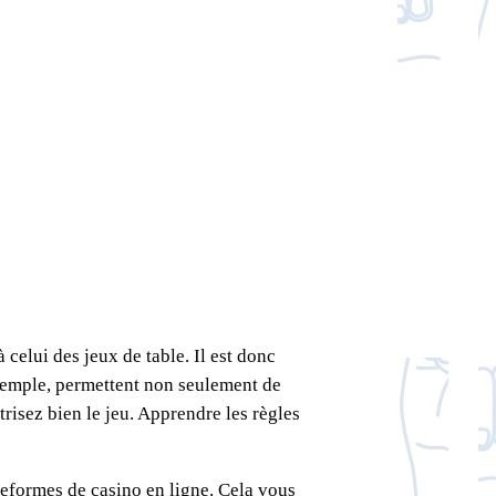
celui des jeux de table. Il est donc
 exemple, permettent non seulement de
risez bien le jeu. Apprendre les règles
teformes de casino en ligne. Cela vous