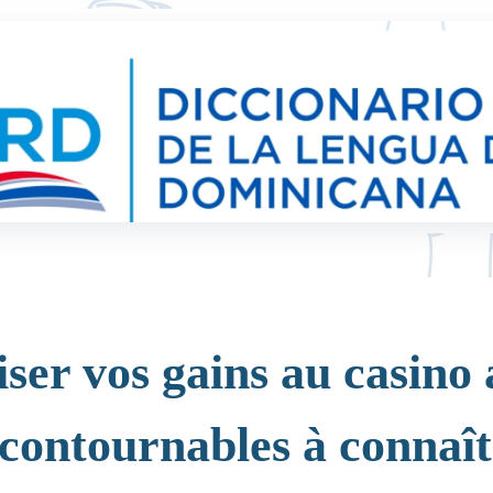
ser vos gains au casino 
ncontournables à connaît