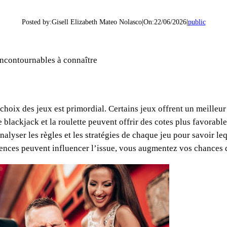
Posted by:
Gisell Elizabeth Mateo Nolasco
|
On:
22/06/2026
|
public
incontournables à connaître
choix des jeux est primordial. Certains jeux offrent un meilleur
 blackjack et la roulette peuvent offrir des cotes plus favorabl
d’analyser les règles et les stratégies de chaque jeu pour savoir 
ences peuvent influencer l’issue, vous augmentez vos chances 