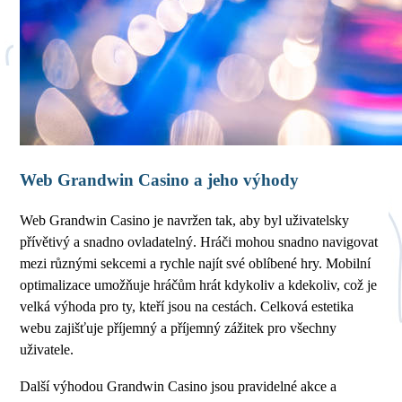
Web Grandwin Casino a jeho výhody
Web Grandwin Casino je navržen tak, aby byl uživatelsky
přívětivý a snadno ovladatelný. Hráči mohou snadno navigovat
mezi různými sekcemi a rychle najít své oblíbené hry. Mobilní
optimalizace umožňuje hráčům hrát kdykoliv a kdekoliv, což je
velká výhoda pro ty, kteří jsou na cestách. Celková estetika
webu zajišťuje příjemný a příjemný zážitek pro všechny
uživatele.
Další výhodou Grandwin Casino jsou pravidelné akce a