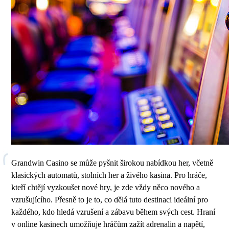
Grandwin Casino se může pyšnit širokou nabídkou her, včetně
klasických automatů, stolních her a živého kasina. Pro hráče,
kteří chtějí vyzkoušet nové hry, je zde vždy něco nového a
vzrušujícího. Přesně to je to, co dělá tuto destinaci ideální pro
každého, kdo hledá vzrušení a zábavu během svých cest. Hraní
v online kasinech umožňuje hráčům zažít adrenalin a napětí,