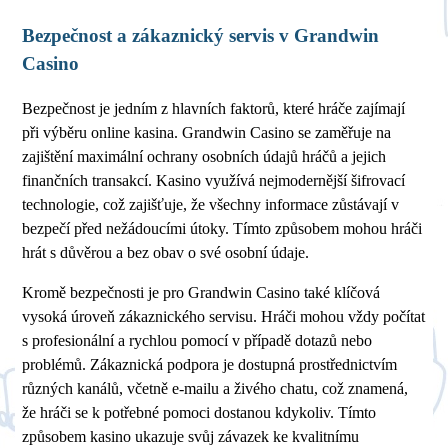
Bezpečnost a zákaznický servis v Grandwin
Casino
Bezpečnost je jedním z hlavních faktorů, které hráče zajímají
při výběru online kasina. Grandwin Casino se zaměřuje na
zajištění maximální ochrany osobních údajů hráčů a jejich
finančních transakcí. Kasino využívá nejmodernější šifrovací
technologie, což zajišťuje, že všechny informace zůstávají v
bezpečí před nežádoucími útoky. Tímto způsobem mohou hráči
hrát s důvěrou a bez obav o své osobní údaje.
Kromě bezpečnosti je pro Grandwin Casino také klíčová
vysoká úroveň zákaznického servisu. Hráči mohou vždy počítat
s profesionální a rychlou pomocí v případě dotazů nebo
problémů. Zákaznická podpora je dostupná prostřednictvím
různých kanálů, včetně e-mailu a živého chatu, což znamená,
že hráči se k potřebné pomoci dostanou kdykoliv. Tímto
způsobem kasino ukazuje svůj závazek ke kvalitnímu