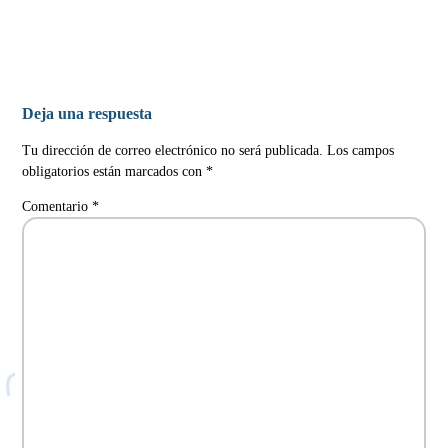
Deja una respuesta
Tu dirección de correo electrónico no será publicada.
Los campos
obligatorios están marcados con
*
Comentario
*