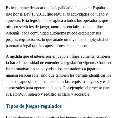
Es importante destacar que la legalidad del juego en España se
rige por la Ley 13/2011, que regula las actividades de juego y
apuestas. Esta legislación se aplica a todos los operadores que
ofrecen servicios de juego, tanto presenciales como en línea.
Además, cada comunidad autónoma puede establecer sus
propias regulaciones, lo que añade un nivel de complejidad al
panorama legal que los apostadores deben conocer.
A medida que el interés por el juego en línea aumenta, también
lo hace la necesidad de entender la legislación vigente. Conocer
las normativas no solo ayuda a los apostadores a jugar de
manera responsable, sino que también les permite identificar los
sitios de apuestas que cumplen con los requisitos legales y están
autorizados para operar en el país. Por ejemplo, el proceso para
el BetonWin ingreso y registro es claro y accesible.
Tipos de juegos regulados
La legislación española clasifica los juegos en varias categorías,