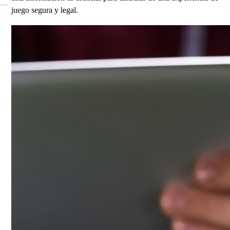
juego segura y legal.