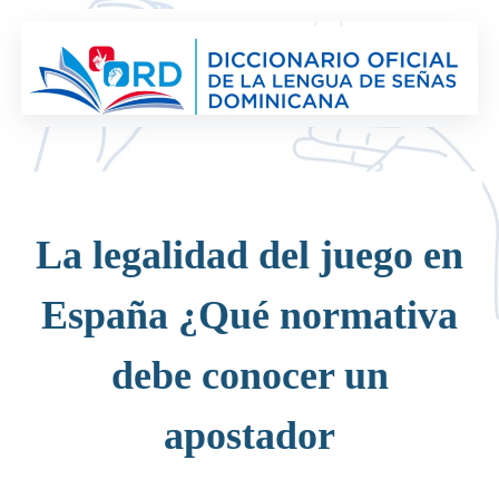
Saltar
al
contenido
La legalidad del juego en
España ¿Qué normativa
debe conocer un
apostador