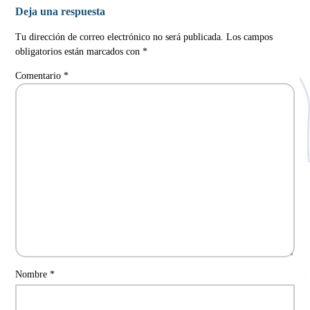
Deja una respuesta
Tu dirección de correo electrónico no será publicada.
Los campos
obligatorios están marcados con
*
Comentario
*
Nombre
*