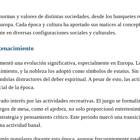
s normas y valores de distintas sociedades, desde los banquetes
 Europa. Cada época y cultura ha aportado sus matices al concep
te en diversas configuraciones sociales y culturales.
 Renacimiento
mentó una evolución significativa, especialmente en Europa. Lo
nimiento, y la nobleza los adoptó como símbolos de estatus. Sin
dolas distractores del deber espiritual. A pesar de esto, las ac
ial de la época.
do interés por las actividades recreativas. El juego se formaliz
 juegos de mesa, como el ajedrez, no solo proporcionó entretenim
strategia y pensamiento crítico. Este periodo marcó una transic
a actividad banal.
n más populares durante esta época, aunque frecuentemente esta