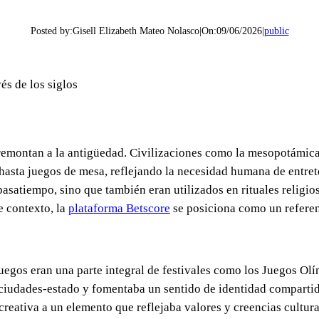
Posted by:
Gisell Elizabeth Mateo Nolasco
|
On:
09/06/2026
|
public
és de los siglos
 remontan a la antigüedad. Civilizaciones como la mesopotámica
hasta juegos de mesa, reflejando la necesidad humana de entre
satiempo, sino que también eran utilizados en rituales religio
e contexto, la
plataforma Betscore
se posiciona como un referen
juegos eran una parte integral de festivales como los Juegos Ol
s ciudades-estado y fomentaba un sentido de identidad compartid
creativa a un elemento que reflejaba valores y creencias cultur