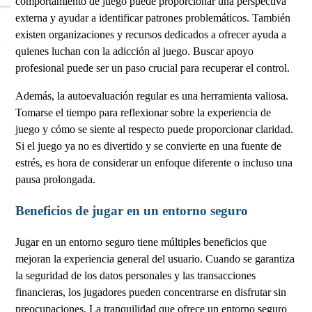
comportamiento de juego puede proporcionar una perspectiva
externa y ayudar a identificar patrones problemáticos. También
existen organizaciones y recursos dedicados a ofrecer ayuda a
quienes luchan con la adicción al juego. Buscar apoyo
profesional puede ser un paso crucial para recuperar el control.
Además, la autoevaluación regular es una herramienta valiosa.
Tomarse el tiempo para reflexionar sobre la experiencia de
juego y cómo se siente al respecto puede proporcionar claridad.
Si el juego ya no es divertido y se convierte en una fuente de
estrés, es hora de considerar un enfoque diferente o incluso una
pausa prolongada.
Beneficios de jugar en un entorno seguro
Jugar en un entorno seguro tiene múltiples beneficios que
mejoran la experiencia general del usuario. Cuando se garantiza
la seguridad de los datos personales y las transacciones
financieras, los jugadores pueden concentrarse en disfrutar sin
preocupaciones. La tranquilidad que ofrece un entorno seguro