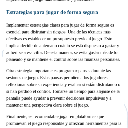
Estrategias para jugar de forma segura
Implementar estrategias claras para jugar de forma segura es
esencial para disfrutar sin riesgos. Una de las técnicas más
efectivas es establecer un presupuesto previo al juego. Esto
implica decidir de antemano cuánto se está dispuesto a gastar y
adherirse a esa cifra. De esta manera, se evita gastar más de lo
planeado y se mantiene el control sobre las finanzas personales.
Otra estrategia importante es programar pausas durante las
sesiones de juego. Estas pausas permiten a los jugadores
reflexionar sobre su experiencia y evaluar si están disfrutando o
si han perdido el control. Tomarse un tiempo para alejarse de la
pantalla puede ayudar a prevenir decisiones impulsivas y a
mantener una perspectiva clara sobre el juego.
Finalmente, es recomendable jugar en plataformas que
promuevan el juego responsable y ofrezcan herramientas para la