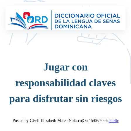
Saltar
al
contenido
Jugar con
responsabilidad claves
para disfrutar sin riesgos
Posted by:
Gisell Elizabeth Mateo Nolasco
|
On:
15/06/2026
|
public