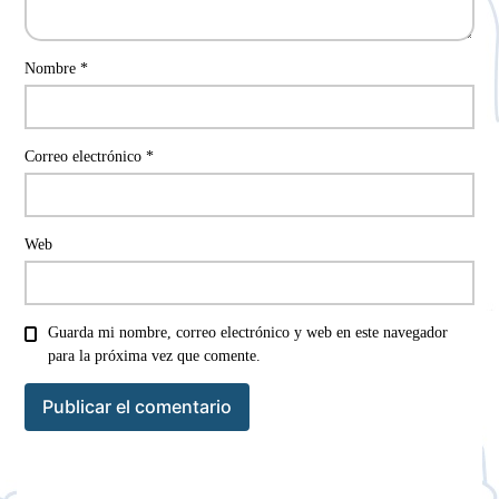
Nombre
*
Correo electrónico
*
Web
Guarda mi nombre, correo electrónico y web en este navegador
para la próxima vez que comente.