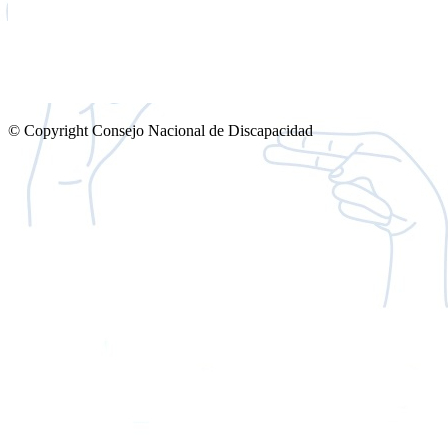
© Copyright Consejo Nacional de Discapacidad