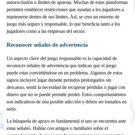
autoexclusión o límites de apuesta. Muchas de estas plataformas
permiten establecer restricciones que ayudan a los jugadores a
mantenerse dentro de sus límites. Así, se crea un entorno de
juego más seguro y responsable, lo que beneficia tanto a los
jugadores como a las empresas del sector.
Reconocer señales de advertencia
Un aspecto clave del juego responsable es la capacidad de
reconocer señales de advertencia que indican que el juego
puede estar convirtiéndose en un problema. Algunos de estos
signos incluyen jugar durante periodos prolongados sin
descanso, sentir la necesidad de recuperar pérdidas o jugar con
dinero que no se puede permitir perder. Estos comportamientos
son indicativos de una posible adicción y deben ser tomados en
serio.
La búsqueda de apoyo es fundamental si uno se encuentra ante
estas señales. Hablar con amigos o familiares sobre el