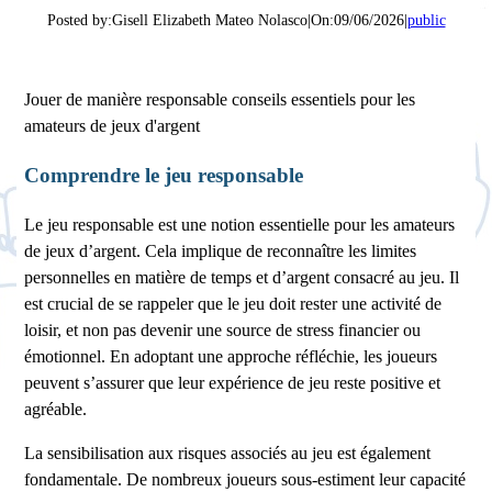
Posted by:
Gisell Elizabeth Mateo Nolasco
|
On:
09/06/2026
|
public
Jouer de manière responsable conseils essentiels pour les
amateurs de jeux d'argent
Comprendre le jeu responsable
Le jeu responsable est une notion essentielle pour les amateurs
de jeux d’argent. Cela implique de reconnaître les limites
personnelles en matière de temps et d’argent consacré au jeu. Il
est crucial de se rappeler que le jeu doit rester une activité de
loisir, et non pas devenir une source de stress financier ou
émotionnel. En adoptant une approche réfléchie, les joueurs
peuvent s’assurer que leur expérience de jeu reste positive et
agréable.
La sensibilisation aux risques associés au jeu est également
fondamentale. De nombreux joueurs sous-estiment leur capacité