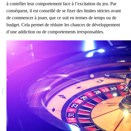
à contrôler leur comportement face à l’excitation du jeu. Par
conséquent, il est conseillé de se fixer des limites strictes avant
de commencer à jouer, que ce soit en termes de temps ou de
budget. Cela permet de réduire les chances de développement
d’une addiction ou de comportements irresponsables.