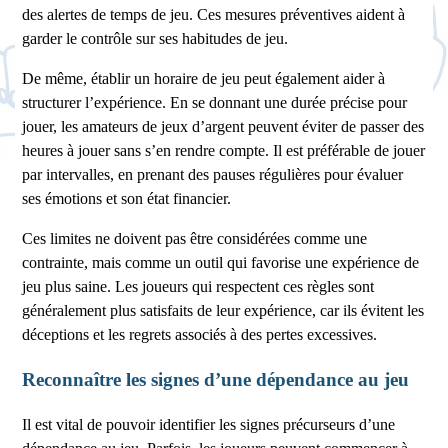
des alertes de temps de jeu. Ces mesures préventives aident à
garder le contrôle sur ses habitudes de jeu.
De même, établir un horaire de jeu peut également aider à
structurer l’expérience. En se donnant une durée précise pour
jouer, les amateurs de jeux d’argent peuvent éviter de passer des
heures à jouer sans s’en rendre compte. Il est préférable de jouer
par intervalles, en prenant des pauses régulières pour évaluer
ses émotions et son état financier.
Ces limites ne doivent pas être considérées comme une
contrainte, mais comme un outil qui favorise une expérience de
jeu plus saine. Les joueurs qui respectent ces règles sont
généralement plus satisfaits de leur expérience, car ils évitent les
déceptions et les regrets associés à des pertes excessives.
Reconnaître les signes d’une dépendance au jeu
Il est vital de pouvoir identifier les signes précurseurs d’une