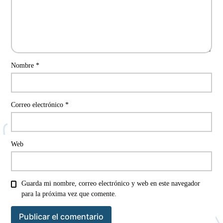
Nombre
*
Correo electrónico
*
Web
Guarda mi nombre, correo electrónico y web en este navegador
para la próxima vez que comente.