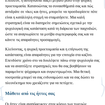
Επιπλέον, η αυτογνωσία παίζει μεγάλο ρόλο στην ψυχική
προετοιμασία. Κατανοώντας τα συναισθήματά σας και πώς
αντιδράτε σε νίκες και ήττες, μπορείτε να προσδιορίσετε πότε
είναι η κατάλληλη στιγμή να σταματήσετε. Μια καλή
στρατηγική είναι να διατηρείτε σημειώσεις σχετικά με την
ψυχολογική σας κατάσταση κατά τη διάρκεια των παιχνιδιών,
ώστε να αναγνωρίσετε τα μοτίβα συμπεριφοράς σας και να
κάνετε τις απαραίτητες προσαρμογές.
Κλείνοντας, η ψυχική προετοιμασία και η επίγνωση της
κατάστασης είναι απαραίτητες για την επιτυχία στα καζίνο.
Επενδύστε χρόνο στο να δουλέψετε πάνω στην ψυχολογία σας
και να αναπτύξετε στρατηγικές που θα σας βοηθήσουν να
παραμείνετε ψύχραιμοι και συγκεντρωμένοι. Μια θετική
νοοτροπία μπορεί να σας ενδυναμώσει και να σας δώσει το
πλεονέκτημα που χρειάζεστε για να πετύχετε.
Μάθετε από τις ήττες σας
Οι ήττες είναι αναπόφευκτες στον κόσμο των τυχερών