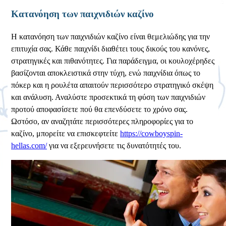
Κατανόηση των παιχνιδιών καζίνο
Η κατανόηση των παιχνιδιών καζίνο είναι θεμελιώδης για την
επιτυχία σας. Κάθε παιχνίδι διαθέτει τους δικούς του κανόνες,
στρατηγικές και πιθανότητες. Για παράδειγμα, οι κουλοχέρηδες
βασίζονται αποκλειστικά στην τύχη, ενώ παιχνίδια όπως το
πόκερ και η ρουλέτα απαιτούν περισσότερο στρατηγικό σκέψη
και ανάλυση. Αναλύστε προσεκτικά τη φύση των παιχνιδιών
προτού αποφασίσετε πού θα επενδύσετε το χρόνο σας.
Ωστόσο, αν αναζητάτε περισσότερες πληροφορίες για το
καζίνο, μπορείτε να επισκεφτείτε
https://cowboyspin-
hellas.com/
για να εξερευνήσετε τις δυνατότητές του.