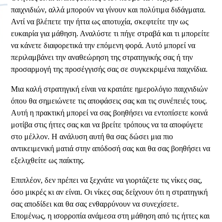
παιχνιδιών, αλλά μπορούν να γίνουν και πολύτιμα διδάγματα.
Αντί να βλέπετε την ήττα ως αποτυχία, σκεφτείτε την ως
ευκαιρία για μάθηση. Αναλύστε τι πήγε στραβά και τι μπορείτε
να κάνετε διαφορετικά την επόμενη φορά. Αυτό μπορεί να
περιλαμβάνει την αναθεώρηση της στρατηγικής σας ή την
προσαρμογή της προσέγγισής σας σε συγκεκριμένα παιχνίδια.
Μια καλή στρατηγική είναι να κρατάτε ημερολόγιο παιχνιδιών
όπου θα σημειώνετε τις αποφάσεις σας και τις συνέπειές τους.
Αυτή η πρακτική μπορεί να σας βοηθήσει να εντοπίσετε κοινά
μοτίβα στις ήττες σας και να βρείτε τρόπους να τα αποφύγετε
στο μέλλον. Η ανάλυση αυτή θα σας δώσει μια πιο
αντικειμενική ματιά στην απόδοσή σας και θα σας βοηθήσει να
εξελιχθείτε ως παίκτης.
Επιπλέον, δεν πρέπει να ξεχνάτε να γιορτάζετε τις νίκες σας,
όσο μικρές κι αν είναι. Οι νίκες σας δείχνουν ότι η στρατηγική
σας αποδίδει και θα σας ενθαρρύνουν να συνεχίσετε.
Επομένως, η ισορροπία ανάμεσα στη μάθηση από τις ήττες και