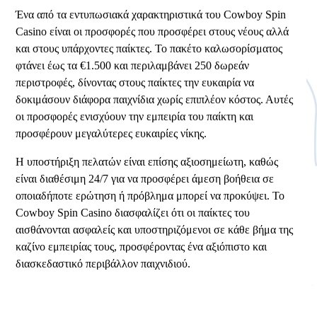
Ένα από τα εντυπωσιακά χαρακτηριστικά του Cowboy Spin
Casino είναι οι προσφορές που προσφέρει στους νέους αλλά
και στους υπάρχοντες παίκτες. Το πακέτο καλωσορίσματος
φτάνει έως τα €1.500 και περιλαμβάνει 250 δωρεάν
περιστροφές, δίνοντας στους παίκτες την ευκαιρία να
δοκιμάσουν διάφορα παιχνίδια χωρίς επιπλέον κόστος. Αυτές
οι προσφορές ενισχύουν την εμπειρία του παίκτη και
προσφέρουν μεγαλύτερες ευκαιρίες νίκης.
Η υποστήριξη πελατών είναι επίσης αξιοσημείωτη, καθώς
είναι διαθέσιμη 24/7 για να προσφέρει άμεση βοήθεια σε
οποιαδήποτε ερώτηση ή πρόβλημα μπορεί να προκύψει. Το
Cowboy Spin Casino διασφαλίζει ότι οι παίκτες του
αισθάνονται ασφαλείς και υποστηριζόμενοι σε κάθε βήμα της
καζίνο εμπειρίας τους, προσφέροντας ένα αξιόπιστο και
διασκεδαστικό περιβάλλον παιχνιδιού.