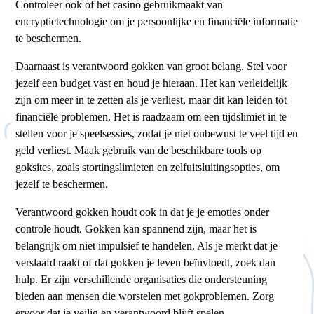
Controleer ook of het casino gebruikmaakt van
encryptietechnologie om je persoonlijke en financiële informatie
te beschermen.
Daarnaast is verantwoord gokken van groot belang. Stel voor
jezelf een budget vast en houd je hieraan. Het kan verleidelijk
zijn om meer in te zetten als je verliest, maar dit kan leiden tot
financiële problemen. Het is raadzaam om een tijdslimiet in te
stellen voor je speelsessies, zodat je niet onbewust te veel tijd en
geld verliest. Maak gebruik van de beschikbare tools op
goksites, zoals stortingslimieten en zelfuitsluitingsopties, om
jezelf te beschermen.
Verantwoord gokken houdt ook in dat je je emoties onder
controle houdt. Gokken kan spannend zijn, maar het is
belangrijk om niet impulsief te handelen. Als je merkt dat je
verslaafd raakt of dat gokken je leven beïnvloedt, zoek dan
hulp. Er zijn verschillende organisaties die ondersteuning
bieden aan mensen die worstelen met gokproblemen. Zorg
ervoor dat je veilig en verantwoord blijft spelen.