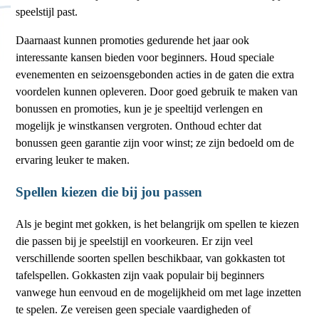
speelstijl past.
Daarnaast kunnen promoties gedurende het jaar ook
interessante kansen bieden voor beginners. Houd speciale
evenementen en seizoensgebonden acties in de gaten die extra
voordelen kunnen opleveren. Door goed gebruik te maken van
bonussen en promoties, kun je je speeltijd verlengen en
mogelijk je winstkansen vergroten. Onthoud echter dat
bonussen geen garantie zijn voor winst; ze zijn bedoeld om de
ervaring leuker te maken.
Spellen kiezen die bij jou passen
Als je begint met gokken, is het belangrijk om spellen te kiezen
die passen bij je speelstijl en voorkeuren. Er zijn veel
verschillende soorten spellen beschikbaar, van gokkasten tot
tafelspellen. Gokkasten zijn vaak populair bij beginners
vanwege hun eenvoud en de mogelijkheid om met lage inzetten
te spelen. Ze vereisen geen speciale vaardigheden of