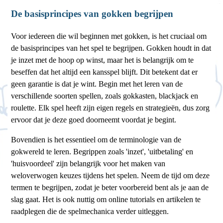
De basisprincipes van gokken begrijpen
Voor iedereen die wil beginnen met gokken, is het cruciaal om
de basisprincipes van het spel te begrijpen. Gokken houdt in dat
je inzet met de hoop op winst, maar het is belangrijk om te
beseffen dat het altijd een kansspel blijft. Dit betekent dat er
geen garantie is dat je wint. Begin met het leren van de
verschillende soorten spellen, zoals gokkasten, blackjack en
roulette. Elk spel heeft zijn eigen regels en strategieën, dus zorg
ervoor dat je deze goed doorneemt voordat je begint.
Bovendien is het essentieel om de terminologie van de
gokwereld te leren. Begrippen zoals 'inzet', 'uitbetaling' en
'huisvoordeel' zijn belangrijk voor het maken van
weloverwogen keuzes tijdens het spelen. Neem de tijd om deze
termen te begrijpen, zodat je beter voorbereid bent als je aan de
slag gaat. Het is ook nuttig om online tutorials en artikelen te
raadplegen die de spelmechanica verder uitleggen.