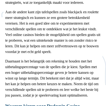
strategieën, wat ze toegankelijk maakt voor iedereen.
Aan de andere kant zijn tafelspellen zoals blackjack en roulette
meer strategisch en kunnen ze een grotere betrokkenheid
vereisen. Het is een goed idee om te experimenteren met
verschillende spellen om te ontdekken wat je het leukst vindt.
Veel online casinos bieden de mogelijkheid om spellen gratis uit
te proberen, wat een uitstekende manier is om zonder risico te
leren. Dit kan je helpen om meer zelfvertrouwen op te bouwen
voordat je met echt geld speelt.
Daarnaast is het belangrijk om rekening te houden met het
uitbetalingspercentage van de spellen die je kiest. Spellen met
een hoger uitbetalingspercentage geven je betere kansen op
winst op lange termijn. Dit betekent niet dat je altijd wint, maar
het kan je helpen om betere keuzes te maken. Neem de tijd om
verschillende spellen uit te proberen en leer welke het beste bij
jou passen, zodat je je speelervaring kunt optimaliseren.
Waarom kiezen voor Dudespin Casino