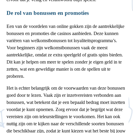
De rol van bonussen en promoties
Een van de voordelen van online gokken zijn de aantrekkelijke
bonussen en promoties die casinos aanbieden. Deze kunnen
variëren van welkomstbonussen tot loyaliteitsprogramma’s.
Voor beginners zijn welkomstbonussen vaak de meest
aantrekkelijke, omdat ze extra speelgeld of gratis spins bieden.
Dit kan je helpen om meer te spelen zonder je eigen geld in te
zetten, wat een geweldige manier is om de spellen uit te
proberen.
Het is echter belangrijk om de voorwaarden van deze bonussen
goed door te lezen. Vaak zijn er inzetvereisten verbonden aan
bonussen, wat betekent dat je een bepaald bedrag moet inzetten
voordat je kunt opnemen. Zorg ervoor dat je begrijpt wat deze
vereisten zijn om teleurstellingen te voorkomen. Het kan ook
nuttig zijn om te kijken naar de verschillende soorten bonussen
die beschikbaar zijn, zodat je kunt kiezen wat het beste bij jouw