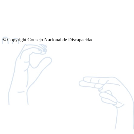
© Copyright Consejo Nacional de Discapacidad