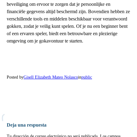
beveiliging om ervoor te zorgen dat je persoonlijke en
financiële gegevens altijd beschermd zijn. Bovendien hebben ze
verschillende tools en middelen beschikbaar voor verantwoord
gokken, zodat je veilig kunt spelen. Of je nu een beginner bent
of een ervaren speler, biedt een betrouwbare en plezierige
omgeving om je gokavontuur te starten.
Posted by
Gisell Elizabeth Mateo Nolasco
in
public
Deja una respuesta
Tu dirección de correo electrónico no será publicada.
Los campos