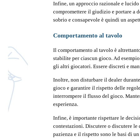
Infine, un approccio razionale e lucido 
compromettere il giudizio e portare a 
sobrio e consapevole è quindi un aspett
Comportamento al tavolo
Il comportamento al tavolo è altrettant
stabilite per ciascun gioco. Ad esempio
gli altri giocatori. Essere discreti e 
Inoltre, non disturbare il dealer durant
gioco e garantire il rispetto delle reg
interrompere il flusso del gioco. Mante
esperienza.
Infine, è importante rispettare le deci
contestazioni. Discutere o discutere le
pazienza e il rispetto sono le basi di 