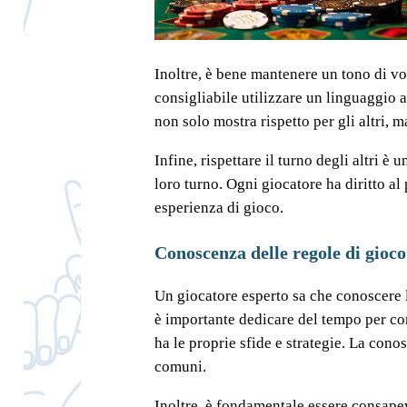
Inoltre, è bene mantenere un tono di voc
consigliabile utilizzare un linguaggio 
non solo mostra rispetto per gli altri, 
Infine, rispettare il turno degli altri è
loro turno. Ogni giocatore ha diritto al
esperienza di gioco.
Conoscenza delle regole di gioco
Un giocatore esperto sa che conoscere l
è importante dedicare del tempo per com
ha le proprie sfide e strategie. La cono
comuni.
Inoltre, è fondamentale essere consapev