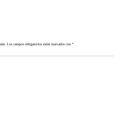
cada.
Los campos obligatorios están marcados con
*