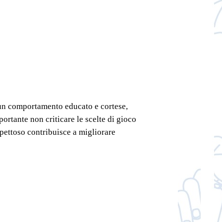
e un comportamento educato e cortese,
rtante non criticare le scelte di gioco
spettoso contribuisce a migliorare