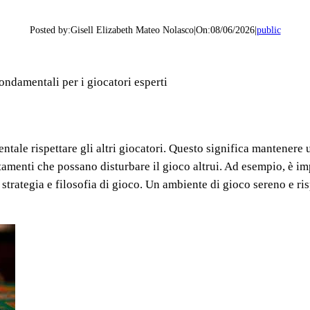
Posted by:
Gisell Elizabeth Mateo Nolasco
|
On:
08/06/2026
|
public
ondamentali per i giocatori esperti
ntale rispettare gli altri giocatori. Questo significa mantener
enti che possano disturbare il gioco altrui. Ad esempio, è impo
 strategia e filosofia di gioco. Un ambiente di gioco sereno e ri