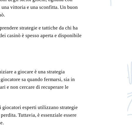
a una vittoria e una sconfitta. Un buon
nò.
prendere strategie e tattiche da chi ha
dei casinò è spesso aperta e disponibile
iziare a giocare è una strategia
 giocatore sa quando fermarsi, sia in
iari e non cercare di recuperare le
giocatori esperti utilizzano strategie
erdita. Tuttavia, è essenziale essere
e.