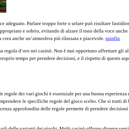
e adeguato. Parlare troppo forte o urlare può risultare fastidios
appropriato e sobrio, evitando di alzare il tono della voce anc
ma crea anche un’atmosfera più rilassata e piacevole.
spinfin
 una regola d’oro nei casinò. Non è mai opportuno affrettare gli al
 proprio tempo per prendere decisioni, e il rispetto di questo a
e regole dei vari giochi è essenziale per una buona esperienza n
prendere le specifiche regole del gioco scelto. Che si tratti di 
scenza approfondita delle regole permette di prendere decisioni 
oli delle varianti dei giochi. Molti casinò offrono diverse vers